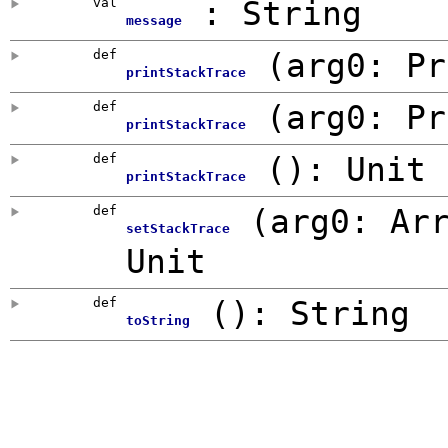
val
: String
message
def
(
arg0:
Pr
printStackTrace
def
(
arg0:
Pr
printStackTrace
def
()
:
Unit
printStackTrace
def
(
arg0:
Ar
setStackTrace
Unit
def
()
:
String
toString