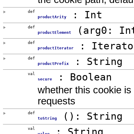
def
:
Int
productArity
def
(
arg0:
In
productElement
def
: Iterato
productIterator
def
:
String
productPrefix
val
:
Boolean
secure
whether this cookie i
requests
def
()
: String
toString
val
: String
value