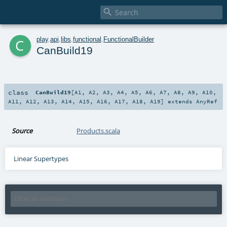

c
play
.
api
.
libs
.
functional
.
FunctionalBuilder
CanBuild19
class
CanBuild19
[
A1
,
A2
,
A3
,
A4
,
A5
,
A6
,
A7
,
A8
,
A9
,
A10
,
A11
,
A12
,
A13
,
A14
,
A15
,
A16
,
A17
,
A18
,
A19
]
extends
AnyRef
Source
Products.scala
Linear Supertypes