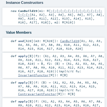
Instance Constructors
new
CanBuild19
(
m1:
M
[
~
[
~
[
~
[
~
[
~
[
~
[
~
[
~
[
~
[
~
[
~
[
~
[
~
[
~
[
~
[
~
[
~
[
A1
,
A2
],
A3
],
A4
],
A5
],
A6
],
A7
],
A8
],
A9
],
A10
],
A11
],
A12
],
A13
],
A14
],
A15
],
A16
],
A17
],
A18
]]
,
m2:
M
[
A19
]
)
Value Members
def
and
[
A20
]
(
m3:
M
[
A20
]
)
:
CanBuild20
[
A1
,
A2
,
A3
,
A4
,
A5
,
A6
,
A7
,
A8
,
A9
,
A10
,
A11
,
A12
,
A13
,
A14
,
A15
,
A16
,
A17
,
A18
,
A19
,
A20
]
def
apply
[
B
]
(
f1: (
A1
,
A2
,
A3
,
A4
,
A5
,
A6
,
A7
,
A8
,
A9
,
A10
,
A11
,
A12
,
A13
,
A14
,
A15
,
A16
,
A17
,
A18
,
A19
) ⇒
B
,
f2: (
B
) ⇒ (
A1
,
A2
,
A3
,
A4
,
A5
,
A6
,
A7
,
A8
,
A9
,
A10
,
A11
,
A12
,
A13
,
A14
,
A15
,
A16
,
A17
,
A18
,
A19
)
)
(
implicit
fu:
InvariantFunctor
[
M
]
)
:
M
[
B
]
def
apply
[
B
]
(
f: (
B
) ⇒ (
A1
,
A2
,
A3
,
A4
,
A5
,
A6
,
A7
,
A8
,
A9
,
A10
,
A11
,
A12
,
A13
,
A14
,
A15
,
A16
,
A17
,
A18
,
A19
)
)
(
implicit
fu:
ContravariantFunctor
[
M
]
)
:
M
[
B
]
def
apply
[
B
]
(
f: (
A1
,
A2
,
A3
,
A4
,
A5
,
A6
,
A7
,
A8
,
A9
,
A10
,
A11
,
A12
,
A13
,
A14
,
A15
,
A16
,
A17
,