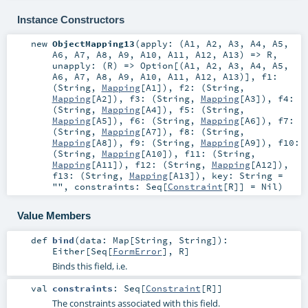
Instance Constructors
new
ObjectMapping13
(
apply: (
A1
,
A2
,
A3
,
A4
,
A5
,
A6
,
A7
,
A8
,
A9
,
A10
,
A11
,
A12
,
A13
) =>
R
,
unapply: (
R
) =>
Option
[(
A1
,
A2
,
A3
,
A4
,
A5
,
A6
,
A7
,
A8
,
A9
,
A10
,
A11
,
A12
,
A13
)]
,
f1:
(
String
,
Mapping
[
A1
])
,
f2: (
String
,
Mapping
[
A2
])
,
f3: (
String
,
Mapping
[
A3
])
,
f4:
(
String
,
Mapping
[
A4
])
,
f5: (
String
,
Mapping
[
A5
])
,
f6: (
String
,
Mapping
[
A6
])
,
f7:
(
String
,
Mapping
[
A7
])
,
f8: (
String
,
Mapping
[
A8
])
,
f9: (
String
,
Mapping
[
A9
])
,
f10:
(
String
,
Mapping
[
A10
])
,
f11: (
String
,
Mapping
[
A11
])
,
f12: (
String
,
Mapping
[
A12
])
,
f13: (
String
,
Mapping
[
A13
])
,
key:
String
=
""
,
constraints:
Seq
[
Constraint
[
R
]] =
Nil
)
Value Members
def
bind
(
data:
Map
[
String
,
String
]
)
:
Either
[
Seq
[
FormError
],
R
]
Binds this field, i.e.
val
constraints
:
Seq
[
Constraint
[
R
]]
The constraints associated with this field.