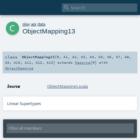

c
play
.
api
.
data
ObjectMapping13
class
ObjectMapping13
[
R
,
A1
,
A2
,
A3
,
A4
,
A5
,
A6
,
A7
,
A8
,
A9
,
A10
,
A11
,
A12
,
A13
]
extends
Mapping
[
R
] with
ObjectMapping
Source
ObjectMappings.scala
Linear Supertypes