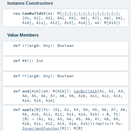
Instance Constructors
new
CanBuild15
(
m1:
M
[
~
[
~
[
~
[
~
[
~
[
~
[
~
[
~
[
~
[
~
[
~
[
~
[
~
[
A1
,
A2
],
A3
],
A4
],
A5
],
A6
],
A7
],
A8
],
A9
],
A10
],
A11
],
A12
],
A13
],
A14
]]
,
m2:
M
[
A15
]
)
Value Members
def
!=
(
arg0:
Any
)
:
Boolean
def
##
()
:
Int
def
==
(
arg0:
Any
)
:
Boolean
def
and
[
A16
]
(
m3:
M
[
A16
]
)
:
CanBuild16
[
A1
,
A2
,
A3
,
A4
,
A5
,
A6
,
A7
,
A8
,
A9
,
A10
,
A11
,
A12
,
A13
,
A14
,
A15
,
A16
]
def
apply
[
B
]
(
f1: (
A1
,
A2
,
A3
,
A4
,
A5
,
A6
,
A7
,
A8
,
A9
,
A10
,
A11
,
A12
,
A13
,
A14
,
A15
) ⇒
B
,
f2:
(
B
) ⇒ (
A1
,
A2
,
A3
,
A4
,
A5
,
A6
,
A7
,
A8
,
A9
,
A10
,
A11
,
A12
,
A13
,
A14
,
A15
)
)
(
implicit
fu:
InvariantFunctor
[
M
]
)
:
M
[
B
]