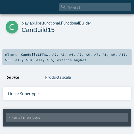

c
play
.
api
.
libs
.
functional
.
FunctionalBuilder
CanBuild15
class
CanBuild15
[
A1
,
A2
,
A3
,
A4
,
A5
,
A6
,
A7
,
A8
,
A9
,
A10
,
A11
,
A12
,
A13
,
A14
,
A15
]
extends
AnyRef
Source
Products.scala
Linear Supertypes