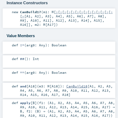
Instance Constructors
new
CanBuild17
(
m1:
M
[
~
[
~
[
~
[
~
[
~
[
~
[
~
[
~
[
~
[
~
[
~
[
~
[
~
[
~
[
~
[
A1
,
A2
],
A3
],
A4
],
A5
],
A6
],
A7
],
A8
],
A9
],
A10
],
A11
],
A12
],
A13
],
A14
],
A15
],
A16
]]
,
m2:
M
[
A17
]
)
Value Members
def
!=
(
arg0:
Any
)
:
Boolean
def
##
()
:
Int
def
==
(
arg0:
Any
)
:
Boolean
def
and
[
A18
]
(
m3:
M
[
A18
]
)
:
CanBuild18
[
A1
,
A2
,
A3
,
A4
,
A5
,
A6
,
A7
,
A8
,
A9
,
A10
,
A11
,
A12
,
A13
,
A14
,
A15
,
A16
,
A17
,
A18
]
def
apply
[
B
]
(
f1: (
A1
,
A2
,
A3
,
A4
,
A5
,
A6
,
A7
,
A8
,
A9
,
A10
,
A11
,
A12
,
A13
,
A14
,
A15
,
A16
,
A17
) ⇒
B
,
f2: (
B
) ⇒ (
A1
,
A2
,
A3
,
A4
,
A5
,
A6
,
A7
,
A8
,
A9
,
A10
,
A11
,
A12
,
A13
,
A14
,
A15
,
A16
,
A17
)
)