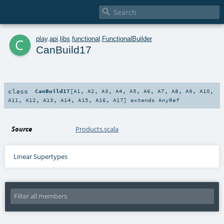

c
play
.
api
.
libs
.
functional
.
FunctionalBuilder
CanBuild17
class
CanBuild17
[
A1
,
A2
,
A3
,
A4
,
A5
,
A6
,
A7
,
A8
,
A9
,
A10
,
A11
,
A12
,
A13
,
A14
,
A15
,
A16
,
A17
]
extends
AnyRef
Source
Products.scala
Linear Supertypes