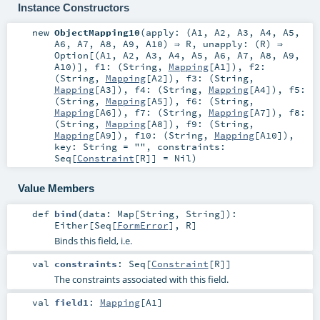
Instance Constructors
new
ObjectMapping10
(
apply: (
A1
,
A2
,
A3
,
A4
,
A5
,
A6
,
A7
,
A8
,
A9
,
A10
) ⇒
R
,
unapply: (
R
) ⇒
Option
[(
A1
,
A2
,
A3
,
A4
,
A5
,
A6
,
A7
,
A8
,
A9
,
A10
)]
,
f1: (
String
,
Mapping
[
A1
])
,
f2:
(
String
,
Mapping
[
A2
])
,
f3: (
String
,
Mapping
[
A3
])
,
f4: (
String
,
Mapping
[
A4
])
,
f5:
(
String
,
Mapping
[
A5
])
,
f6: (
String
,
Mapping
[
A6
])
,
f7: (
String
,
Mapping
[
A7
])
,
f8:
(
String
,
Mapping
[
A8
])
,
f9: (
String
,
Mapping
[
A9
])
,
f10: (
String
,
Mapping
[
A10
])
,
key:
String
=
""
,
constraints:
Seq
[
Constraint
[
R
]] =
Nil
)
Value Members
def
bind
(
data:
Map
[
String
,
String
]
)
:
Either
[
Seq
[
FormError
],
R
]
Binds this field, i.e.
val
constraints
:
Seq
[
Constraint
[
R
]]
The constraints associated with this field.
val
field1
:
Mapping
[
A1
]