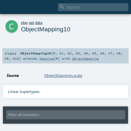

c
play
.
api
.
data
ObjectMapping10
class
ObjectMapping10
[
R
,
A1
,
A2
,
A3
,
A4
,
A5
,
A6
,
A7
,
A8
,
A9
,
A10
]
extends
Mapping
[
R
] with
ObjectMapping
Source
ObjectMappings.scala
Linear Supertypes