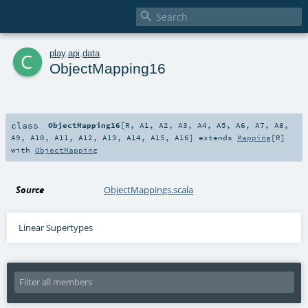

c
play
.
api
.
data
ObjectMapping16
class
ObjectMapping16
[
R
,
A1
,
A2
,
A3
,
A4
,
A5
,
A6
,
A7
,
A8
,
A9
,
A10
,
A11
,
A12
,
A13
,
A14
,
A15
,
A16
]
extends
Mapping
[
R
]
with
ObjectMapping
Source
ObjectMappings.scala
Linear Supertypes