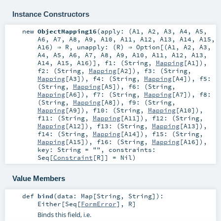
Instance Constructors
new
ObjectMapping16
(
apply: (
A1
,
A2
,
A3
,
A4
,
A5
,
A6
,
A7
,
A8
,
A9
,
A10
,
A11
,
A12
,
A13
,
A14
,
A15
,
A16
) ⇒
R
,
unapply: (
R
) ⇒
Option
[(
A1
,
A2
,
A3
,
A4
,
A5
,
A6
,
A7
,
A8
,
A9
,
A10
,
A11
,
A12
,
A13
,
A14
,
A15
,
A16
)]
,
f1: (
String
,
Mapping
[
A1
])
,
f2: (
String
,
Mapping
[
A2
])
,
f3: (
String
,
Mapping
[
A3
])
,
f4: (
String
,
Mapping
[
A4
])
,
f5:
(
String
,
Mapping
[
A5
])
,
f6: (
String
,
Mapping
[
A6
])
,
f7: (
String
,
Mapping
[
A7
])
,
f8:
(
String
,
Mapping
[
A8
])
,
f9: (
String
,
Mapping
[
A9
])
,
f10: (
String
,
Mapping
[
A10
])
,
f11: (
String
,
Mapping
[
A11
])
,
f12: (
String
,
Mapping
[
A12
])
,
f13: (
String
,
Mapping
[
A13
])
,
f14: (
String
,
Mapping
[
A14
])
,
f15: (
String
,
Mapping
[
A15
])
,
f16: (
String
,
Mapping
[
A16
])
,
key:
String
=
""
,
constraints:
Seq
[
Constraint
[
R
]] =
Nil
)
Value Members
def
bind
(
data:
Map
[
String
,
String
]
)
:
Either
[
Seq
[
FormError
],
R
]
Binds this field, i.e.