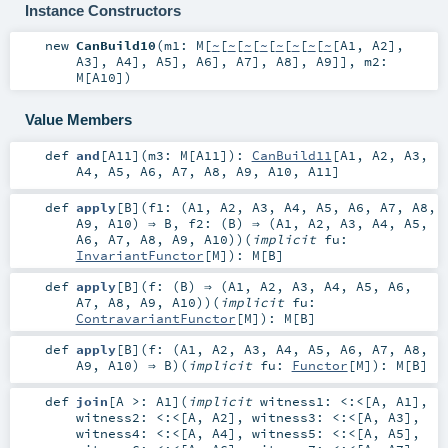
Instance Constructors
new
CanBuild10
(
m1:
M
[
~
[
~
[
~
[
~
[
~
[
~
[
~
[
~
[
A1
,
A2
],
A3
],
A4
],
A5
],
A6
],
A7
],
A8
],
A9
]]
,
m2:
M
[
A10
]
)
Value Members
def
and
[
A11
]
(
m3:
M
[
A11
]
)
:
CanBuild11
[
A1
,
A2
,
A3
,
A4
,
A5
,
A6
,
A7
,
A8
,
A9
,
A10
,
A11
]
def
apply
[
B
]
(
f1: (
A1
,
A2
,
A3
,
A4
,
A5
,
A6
,
A7
,
A8
,
A9
,
A10
) ⇒
B
,
f2: (
B
) ⇒ (
A1
,
A2
,
A3
,
A4
,
A5
,
A6
,
A7
,
A8
,
A9
,
A10
)
)
(
implicit
fu:
InvariantFunctor
[
M
]
)
:
M
[
B
]
def
apply
[
B
]
(
f: (
B
) ⇒ (
A1
,
A2
,
A3
,
A4
,
A5
,
A6
,
A7
,
A8
,
A9
,
A10
)
)
(
implicit
fu:
ContravariantFunctor
[
M
]
)
:
M
[
B
]
def
apply
[
B
]
(
f: (
A1
,
A2
,
A3
,
A4
,
A5
,
A6
,
A7
,
A8
,
A9
,
A10
) ⇒
B
)
(
implicit
fu:
Functor
[
M
]
)
:
M
[
B
]
def
join
[
A >:
A1
]
(
implicit
witness1:
<:<
[
A
,
A1
]
,
witness2:
<:<
[
A
,
A2
]
,
witness3:
<:<
[
A
,
A3
]
,
witness4:
<:<
[
A
,
A4
]
,
witness5:
<:<
[
A
,
A5
]
,