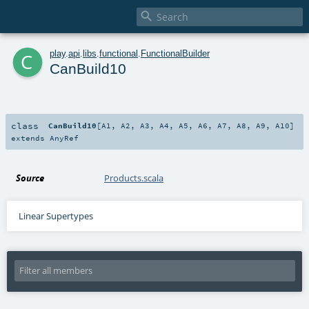

c
play
.
api
.
libs
.
functional
.
FunctionalBuilder
CanBuild10
class
CanBuild10
[
A1
,
A2
,
A3
,
A4
,
A5
,
A6
,
A7
,
A8
,
A9
,
A10
]
extends
AnyRef
Source
Products.scala
Linear Supertypes