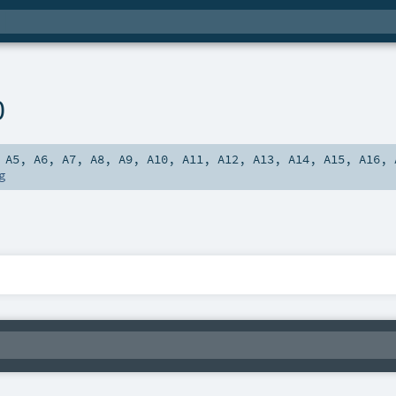
0
,
A5
,
A6
,
A7
,
A8
,
A9
,
A10
,
A11
,
A12
,
A13
,
A14
,
A15
,
A16
,
g