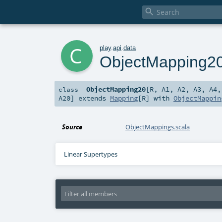

c
play
.
api
.
data
ObjectMapping2
ObjectMapping20
[
R
,
A1
,
A2
,
A3
,
A4
class
A20
]
extends
Mapping
[
R
] with
ObjectMappin
Source
ObjectMappings.scala
Linear Supertypes