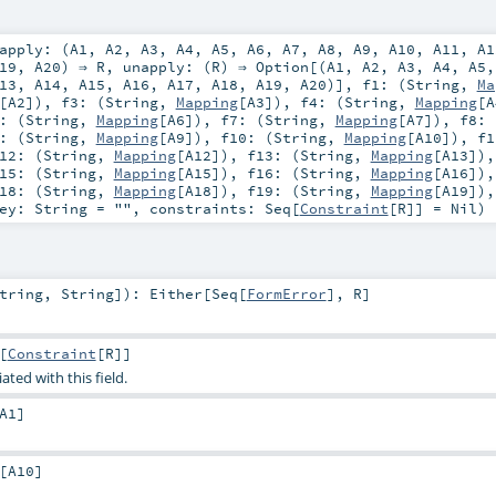
apply: (
A1
,
A2
,
A3
,
A4
,
A5
,
A6
,
A7
,
A8
,
A9
,
A10
,
A11
,
A1
19
,
A20
) ⇒
R
,
unapply: (
R
) ⇒
Option
[(
A1
,
A2
,
A3
,
A4
,
A5
13
,
A14
,
A15
,
A16
,
A17
,
A18
,
A19
,
A20
)]
,
f1: (
String
,
Ma
[
A2
])
,
f3: (
String
,
Mapping
[
A3
])
,
f4: (
String
,
Mapping
[
A
: (
String
,
Mapping
[
A6
])
,
f7: (
String
,
Mapping
[
A7
])
,
f8: 
: (
String
,
Mapping
[
A9
])
,
f10: (
String
,
Mapping
[
A10
])
,
f1
12: (
String
,
Mapping
[
A12
])
,
f13: (
String
,
Mapping
[
A13
])
15: (
String
,
Mapping
[
A15
])
,
f16: (
String
,
Mapping
[
A16
])
18: (
String
,
Mapping
[
A18
])
,
f19: (
String
,
Mapping
[
A19
])
key:
String
=
""
,
constraints:
Seq
[
Constraint
[
R
]] =
Nil
)
tring
,
String
]
)
:
Either
[
Seq
[
FormError
],
R
]
[
Constraint
[
R
]]
ated with this field.
A1
]
[
A10
]