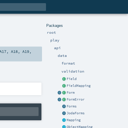
Packages
root
play
api
A17
,
A18
,
A19
,
data
format
validation
Field
FieldMapping
Form
FormError
Forms
JodaForms
Mapping
ObjectMapping