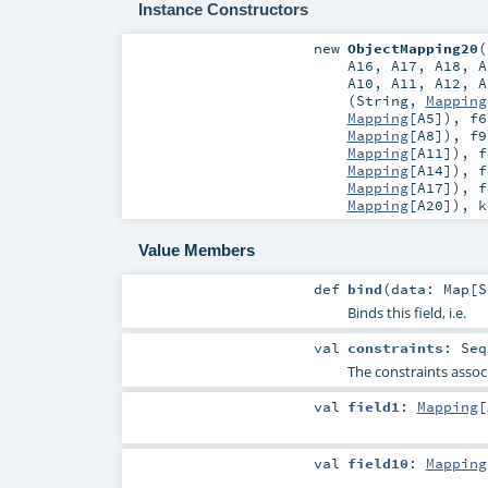
Instance Constructors
new
ObjectMapping20
(
A16
,
A17
,
A18
,
A
A10
,
A11
,
A12
,
A
(
String
,
Mapping
Mapping
[
A5
])
,
f6
Mapping
[
A8
])
,
f9
Mapping
[
A11
])
,
f
Mapping
[
A14
])
,
f
Mapping
[
A17
])
,
f
Mapping
[
A20
])
,
Value Members
def
bind
(
data:
Map
[
S
Binds this field, i.e.
val
constraints
:
Seq
The constraints associ
val
field1
:
Mapping
[
val
field10
:
Mapping