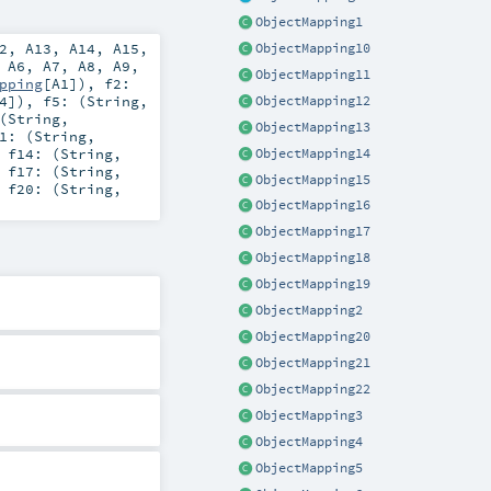
ObjectMapping1
2
,
A13
,
A14
,
A15
,
ObjectMapping10
,
A6
,
A7
,
A8
,
A9
,
ObjectMapping11
pping
[
A1
])
,
f2:
4
])
,
f5: (
String
,
ObjectMapping12
(
String
,
ObjectMapping13
1: (
String
,
,
f14: (
String
,
ObjectMapping14
,
f17: (
String
,
ObjectMapping15
,
f20: (
String
,
ObjectMapping16
ObjectMapping17
ObjectMapping18
ObjectMapping19
ObjectMapping2
ObjectMapping20
ObjectMapping21
ObjectMapping22
ObjectMapping3
ObjectMapping4
ObjectMapping5