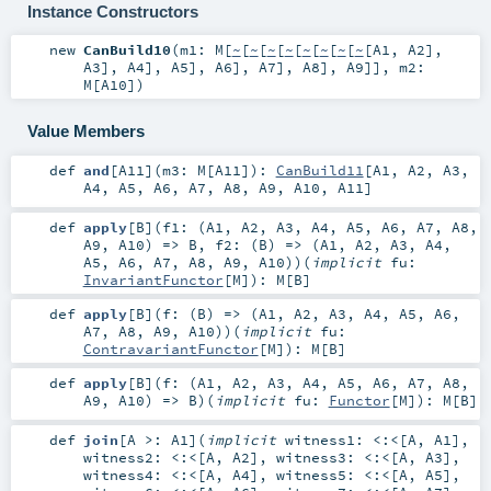
Instance Constructors
new
CanBuild10
(
m1:
M
[
~
[
~
[
~
[
~
[
~
[
~
[
~
[
~
[
A1
,
A2
],
A3
],
A4
],
A5
],
A6
],
A7
],
A8
],
A9
]]
,
m2:
M
[
A10
]
)
Value Members
def
and
[
A11
]
(
m3:
M
[
A11
]
)
:
CanBuild11
[
A1
,
A2
,
A3
,
A4
,
A5
,
A6
,
A7
,
A8
,
A9
,
A10
,
A11
]
def
apply
[
B
]
(
f1: (
A1
,
A2
,
A3
,
A4
,
A5
,
A6
,
A7
,
A8
,
A9
,
A10
) =>
B
,
f2: (
B
) => (
A1
,
A2
,
A3
,
A4
,
A5
,
A6
,
A7
,
A8
,
A9
,
A10
)
)
(
implicit
fu:
InvariantFunctor
[
M
]
)
:
M
[
B
]
def
apply
[
B
]
(
f: (
B
) => (
A1
,
A2
,
A3
,
A4
,
A5
,
A6
,
A7
,
A8
,
A9
,
A10
)
)
(
implicit
fu:
ContravariantFunctor
[
M
]
)
:
M
[
B
]
def
apply
[
B
]
(
f: (
A1
,
A2
,
A3
,
A4
,
A5
,
A6
,
A7
,
A8
,
A9
,
A10
) =>
B
)
(
implicit
fu:
Functor
[
M
]
)
:
M
[
B
]
def
join
[
A >:
A1
]
(
implicit
witness1:
<:<
[
A
,
A1
]
,
witness2:
<:<
[
A
,
A2
]
,
witness3:
<:<
[
A
,
A3
]
,
witness4:
<:<
[
A
,
A4
]
,
witness5:
<:<
[
A
,
A5
]
,