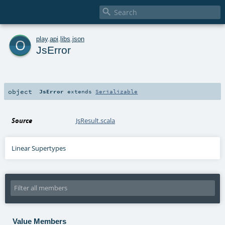

o
play
.
api
.
libs
.
json
JsError
object
JsError
extends
Serializable
Source
JsResult.scala
Linear Supertypes
Value Members