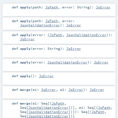
def
apply
(
path:
JsPath
,
error:
String
)
:
JsError
def
apply
(
path:
JsPath
,
error:
JsonValidationError
)
:
JsError
def
apply
(
error: (
JsPath
,
JsonValidationError
)
)
:
JsError
def
apply
(
error:
String
)
:
JsError
def
apply
(
error:
JsonValidationError
)
:
JsError
def
apply
()
:
JsError
def
merge
(
e1:
JsError
,
e2:
JsError
)
:
JsError
def
merge
(
e1:
Seq
[(
JsPath
,
Seq
[
JsonValidationError
])]
,
e2:
Seq
[(
JsPath
,
Seq
[
JsonValidationError
])]
)
:
Seq
[(
JsPath
,
Seq
[
JsonValidationError
])]