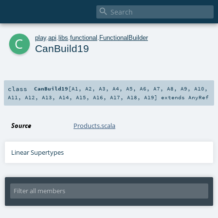

c
play
.
api
.
libs
.
functional
.
FunctionalBuilder
CanBuild19
class
CanBuild19
[
A1
,
A2
,
A3
,
A4
,
A5
,
A6
,
A7
,
A8
,
A9
,
A10
,
A11
,
A12
,
A13
,
A14
,
A15
,
A16
,
A17
,
A18
,
A19
]
extends
AnyRef
Source
Products.scala
Linear Supertypes