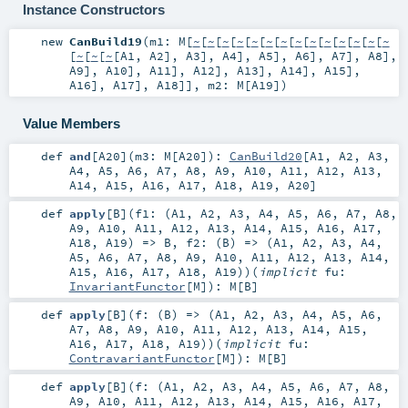
Instance Constructors
new
CanBuild19
(
m1:
M
[
~
[
~
[
~
[
~
[
~
[
~
[
~
[
~
[
~
[
~
[
~
[
~
[
~
[
~
[
~
[
~
[
~
[
A1
,
A2
],
A3
],
A4
],
A5
],
A6
],
A7
],
A8
],
A9
],
A10
],
A11
],
A12
],
A13
],
A14
],
A15
],
A16
],
A17
],
A18
]]
,
m2:
M
[
A19
]
)
Value Members
def
and
[
A20
]
(
m3:
M
[
A20
]
)
:
CanBuild20
[
A1
,
A2
,
A3
,
A4
,
A5
,
A6
,
A7
,
A8
,
A9
,
A10
,
A11
,
A12
,
A13
,
A14
,
A15
,
A16
,
A17
,
A18
,
A19
,
A20
]
def
apply
[
B
]
(
f1: (
A1
,
A2
,
A3
,
A4
,
A5
,
A6
,
A7
,
A8
,
A9
,
A10
,
A11
,
A12
,
A13
,
A14
,
A15
,
A16
,
A17
,
A18
,
A19
) =>
B
,
f2: (
B
) => (
A1
,
A2
,
A3
,
A4
,
A5
,
A6
,
A7
,
A8
,
A9
,
A10
,
A11
,
A12
,
A13
,
A14
,
A15
,
A16
,
A17
,
A18
,
A19
)
)
(
implicit
fu:
InvariantFunctor
[
M
]
)
:
M
[
B
]
def
apply
[
B
]
(
f: (
B
) => (
A1
,
A2
,
A3
,
A4
,
A5
,
A6
,
A7
,
A8
,
A9
,
A10
,
A11
,
A12
,
A13
,
A14
,
A15
,
A16
,
A17
,
A18
,
A19
)
)
(
implicit
fu:
ContravariantFunctor
[
M
]
)
:
M
[
B
]
def
apply
[
B
]
(
f: (
A1
,
A2
,
A3
,
A4
,
A5
,
A6
,
A7
,
A8
,
A9
,
A10
,
A11
,
A12
,
A13
,
A14
,
A15
,
A16
,
A17
,