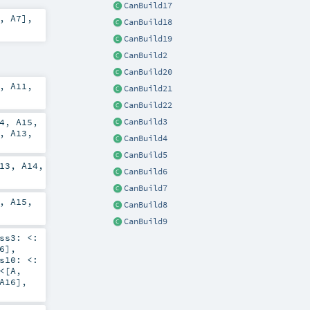
CanBuild17
],
A7
],
CanBuild18
CanBuild19
CanBuild2
CanBuild20
,
A11
,
CanBuild21
CanBuild22
4
,
A15
,
CanBuild3
,
A13
,
CanBuild4
CanBuild5
13
,
A14
,
CanBuild6
CanBuild7
,
A15
,
CanBuild8
CanBuild9
ess3:
<:
6
]
,
ss10:
<:
<
[
A
,
A16
]
,