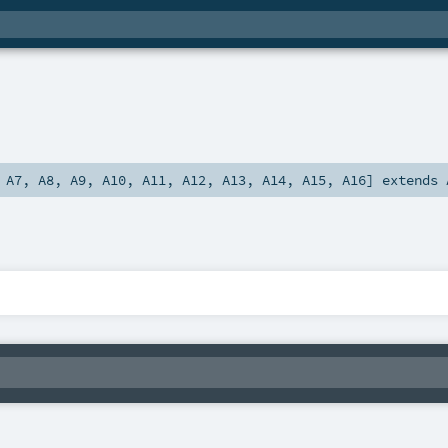
,
A7
,
A8
,
A9
,
A10
,
A11
,
A12
,
A13
,
A14
,
A15
,
A16
]
extends