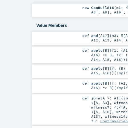
new
CanBuild16
(
m1:
M
A8
],
A9
],
A10
],
Value Members
def
and
[
A17
]
(
m3:
M
[
A
A12
,
A13
,
A14
,
A
def
apply
[
B
]
(
f1: (
A1
A16
) =>
B
,
f2: (
A14
,
A15
,
A16
)
)
(
def
apply
[
B
]
(
f: (
B
) 
A15
,
A16
)
)
(
impl
def
apply
[
B
]
(
f: (
A1
A16
) =>
B
)
(
impl
def
join
[
A >:
A1
]
(
i
<
[
A
,
A3
]
,
witne
witness7:
<:<
[
A
<
[
A
,
A10
]
,
witn
A13
]
,
witness14
fu:
Contravarian