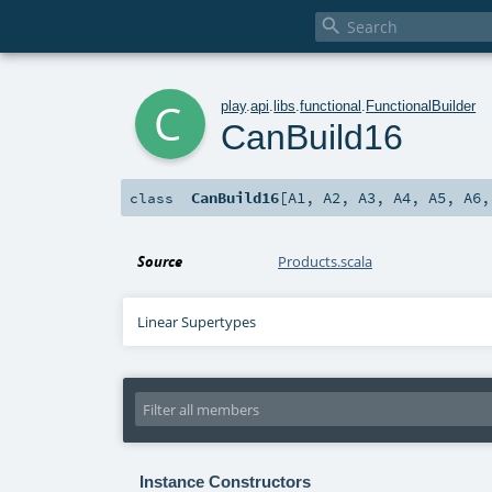

c
play
.
api
.
libs
.
functional
.
FunctionalBuilder
CanBuild16
CanBuild16
[
A1
,
A2
,
A3
,
A4
,
A5
,
A6
class
Source
Products.scala
Linear Supertypes
Instance Constructors