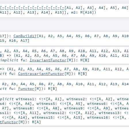
[
~
[
~
[
~
[
~
[
~
[
~
[
~
[
~
[
~
[
~
[
~
[
~
[
~
[
~
[
A1
,
A2
],
A3
],
A4
],
A5
],
A6
A11
],
A12
],
A13
],
A14
],
A15
]]
,
m2:
M
[
A16
]
)
17
]
)
:
CanBuild17
[
A1
,
A2
,
A3
,
A4
,
A5
,
A6
,
A7
,
A8
,
A9
,
A10
15
,
A16
,
A17
]
,
A2
,
A3
,
A4
,
A5
,
A6
,
A7
,
A8
,
A9
,
A10
,
A11
,
A12
,
A13
,
A1
B
) => (
A1
,
A2
,
A3
,
A4
,
A5
,
A6
,
A7
,
A8
,
A9
,
A10
,
A11
,
A12
implicit
fu:
InvariantFunctor
[
M
]
)
:
M
[
B
]
=> (
A1
,
A2
,
A3
,
A4
,
A5
,
A6
,
A7
,
A8
,
A9
,
A10
,
A11
,
A12
,
A
icit
fu:
ContravariantFunctor
[
M
]
)
:
M
[
B
]
,
A2
,
A3
,
A4
,
A5
,
A6
,
A7
,
A8
,
A9
,
A10
,
A11
,
A12
,
A13
,
A14
icit
fu:
Functor
[
M
]
)
:
M
[
B
]
mplicit
witness1:
<:<
[
A
,
A1
]
,
witness2:
<:<
[
A
,
A2
]
,
witn
ss4:
<:<
[
A
,
A4
]
,
witness5:
<:<
[
A
,
A5
]
,
witness6:
<:<
[
A
,
A
,
A7
]
,
witness8:
<:<
[
A
,
A8
]
,
witness9:
<:<
[
A
,
A9
]
,
witne
ess11:
<:<
[
A
,
A11
]
,
witness12:
<:<
[
A
,
A12
]
,
witness13:
<:
:
<:<
[
A
,
A14
]
,
witness15:
<:<
[
A
,
A15
]
,
witness16:
<:<
[
A
,
tFunctor
[
M
]
)
:
M
[
A
]