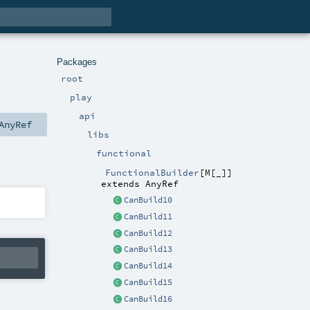
Packages
root
play
api
AnyRef
libs
functional
FunctionalBuilder
[
M
[
_
]
]
extends
AnyRef
CanBuild10
CanBuild11
CanBuild12
CanBuild13
CanBuild14
CanBuild15
CanBuild16