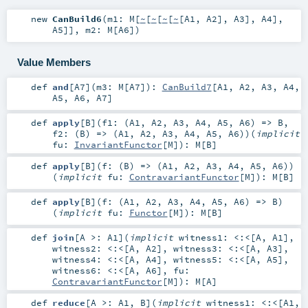
new
CanBuild6
(
m1:
M
[
~
[
~
[
~
[
~
[
A1
,
A2
],
A3
],
A4
],
A5
]]
,
m2:
M
[
A6
]
)
Value Members
def
and
[
A7
]
(
m3:
M
[
A7
]
)
:
CanBuild7
[
A1
,
A2
,
A3
,
A4
,
A5
,
A6
,
A7
]
def
apply
[
B
]
(
f1: (
A1
,
A2
,
A3
,
A4
,
A5
,
A6
) =>
B
,
f2: (
B
) => (
A1
,
A2
,
A3
,
A4
,
A5
,
A6
)
)
(
implicit
fu:
InvariantFunctor
[
M
]
)
:
M
[
B
]
def
apply
[
B
]
(
f: (
B
) => (
A1
,
A2
,
A3
,
A4
,
A5
,
A6
)
)
(
implicit
fu:
ContravariantFunctor
[
M
]
)
:
M
[
B
]
def
apply
[
B
]
(
f: (
A1
,
A2
,
A3
,
A4
,
A5
,
A6
) =>
B
)
(
implicit
fu:
Functor
[
M
]
)
:
M
[
B
]
def
join
[
A >:
A1
]
(
implicit
witness1:
<:<
[
A
,
A1
]
,
witness2:
<:<
[
A
,
A2
]
,
witness3:
<:<
[
A
,
A3
]
,
witness4:
<:<
[
A
,
A4
]
,
witness5:
<:<
[
A
,
A5
]
,
witness6:
<:<
[
A
,
A6
]
,
fu:
ContravariantFunctor
[
M
]
)
:
M
[
A
]
def
reduce
[
A >:
A1
,
B
]
(
implicit
witness1:
<:<
[
A1
,