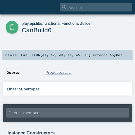

c
play
.
api
.
libs
.
functional
.
FunctionalBuilder
CanBuild6
class
CanBuild6
[
A1
,
A2
,
A3
,
A4
,
A5
,
A6
]
extends
AnyRef
Source
Products.scala
Linear Supertypes
Instance Constructors