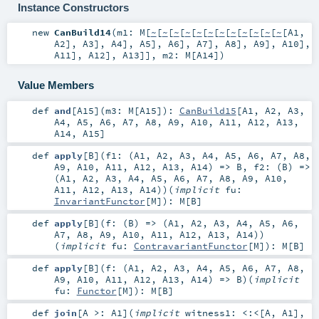
Instance Constructors
new
CanBuild14
(
m1:
M
[
~
[
~
[
~
[
~
[
~
[
~
[
~
[
~
[
~
[
~
[
~
[
~
[
A1
,
A2
],
A3
],
A4
],
A5
],
A6
],
A7
],
A8
],
A9
],
A10
],
A11
],
A12
],
A13
]]
,
m2:
M
[
A14
]
)
Value Members
def
and
[
A15
]
(
m3:
M
[
A15
]
)
:
CanBuild15
[
A1
,
A2
,
A3
,
A4
,
A5
,
A6
,
A7
,
A8
,
A9
,
A10
,
A11
,
A12
,
A13
,
A14
,
A15
]
def
apply
[
B
]
(
f1: (
A1
,
A2
,
A3
,
A4
,
A5
,
A6
,
A7
,
A8
,
A9
,
A10
,
A11
,
A12
,
A13
,
A14
) =>
B
,
f2: (
B
) =>
(
A1
,
A2
,
A3
,
A4
,
A5
,
A6
,
A7
,
A8
,
A9
,
A10
,
A11
,
A12
,
A13
,
A14
)
)
(
implicit
fu:
InvariantFunctor
[
M
]
)
:
M
[
B
]
def
apply
[
B
]
(
f: (
B
) => (
A1
,
A2
,
A3
,
A4
,
A5
,
A6
,
A7
,
A8
,
A9
,
A10
,
A11
,
A12
,
A13
,
A14
)
)
(
implicit
fu:
ContravariantFunctor
[
M
]
)
:
M
[
B
]
def
apply
[
B
]
(
f: (
A1
,
A2
,
A3
,
A4
,
A5
,
A6
,
A7
,
A8
,
A9
,
A10
,
A11
,
A12
,
A13
,
A14
) =>
B
)
(
implicit
fu:
Functor
[
M
]
)
:
M
[
B
]
def
join
[
A >:
A1
]
(
implicit
witness1:
<:<
[
A
,
A1
]
,