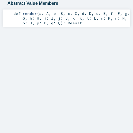
Abstract Value Members
def
render
(
a:
A
,
b:
B
,
c:
C
,
d:
D
,
e:
E
,
f:
F
,
g:
G
,
h:
H
,
i:
I
,
j:
J
,
k:
K
,
l:
L
,
m:
M
,
n:
N
,
o:
O
,
p:
P
,
q:
Q
)
:
Result