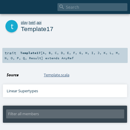

t
play
.
twirl
.
api
Template17
trait
Template17
[
A
,
B
,
C
,
D
,
E
,
F
,
G
,
H
,
I
,
J
,
K
,
L
,
M
,
N
,
O
,
P
,
Q
,
Result
]
extends
AnyRef
Source
Template.scala
Linear Supertypes