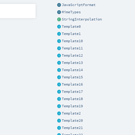
JavaScriptFormat
MimeTypes
StringInterpolation
Template0
Template1
Template10
Template11
Template12
Template13
Template14
Template15
Template16
Template17
Template18
Template19
Template2
Template20
Template21