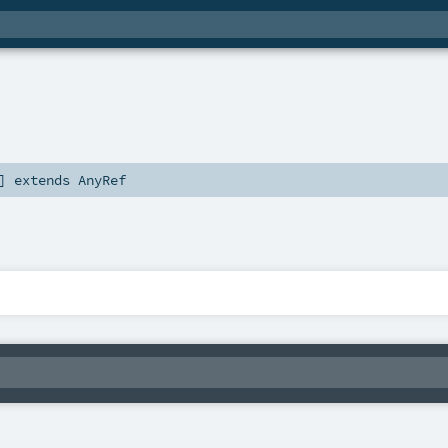
]
extends
AnyRef