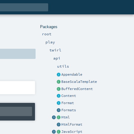
Packages
root
play
twirl
api
utils
Appendable
BaseScalaTemplate
BufferedContent
Content
Format
Formats
Html
HtmlFormat
JavaScript