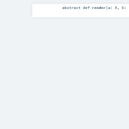
abstract
def
render
(
a:
A
,
b: