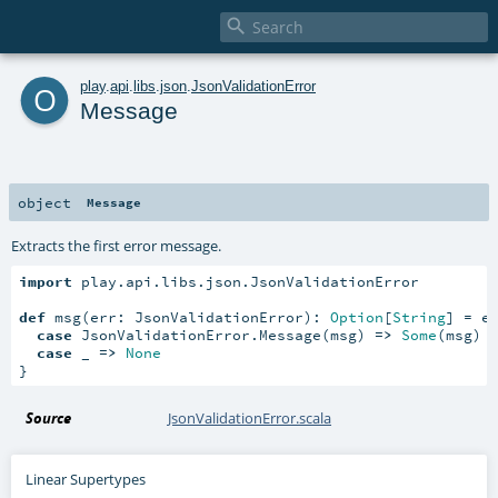

o
play
.
api
.
libs
.
json
.
JsonValidationError
Message
object
Message
Extracts the first error message.
import
 play.api.libs.json.JsonValidationError

def
 msg(err: JsonValidationError): 
Option
[
String
] = e
case
 JsonValidationError.Message(msg) 
=>
Some
(msg)

case
 _ 
=>
None
}
Source
JsonValidationError.scala
Linear Supertypes