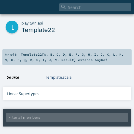

t
play
.
twirl
.
api
Template22
trait
Template22
[
A
,
B
,
C
,
D
,
E
,
F
,
G
,
H
,
I
,
J
,
K
,
L
,
M
,
N
,
O
,
P
,
Q
,
R
,
S
,
T
,
U
,
V
,
Result
]
extends
AnyRef
Source
Template.scala
Linear Supertypes