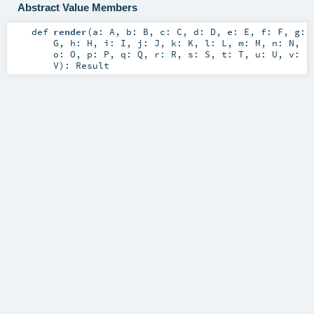
Abstract Value Members
def
render
(
a:
A
,
b:
B
,
c:
C
,
d:
D
,
e:
E
,
f:
F
,
g:
G
,
h:
H
,
i:
I
,
j:
J
,
k:
K
,
l:
L
,
m:
M
,
n:
N
,
o:
O
,
p:
P
,
q:
Q
,
r:
R
,
s:
S
,
t:
T
,
u:
U
,
v:
V
)
:
Result