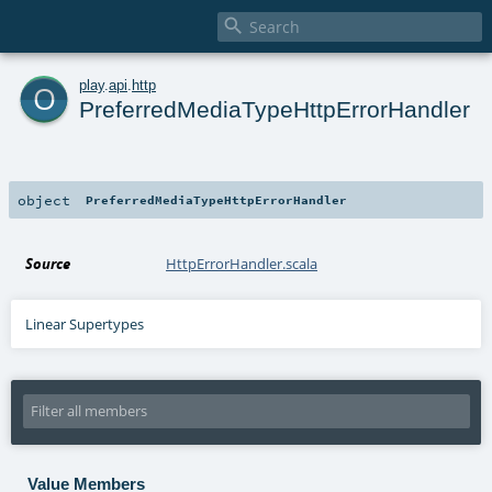

o
play
.
api
.
http
PreferredMediaTypeHttpErrorHandler
object
PreferredMediaTypeHttpErrorHandler
Source
HttpErrorHandler.scala
Linear Supertypes
Value Members