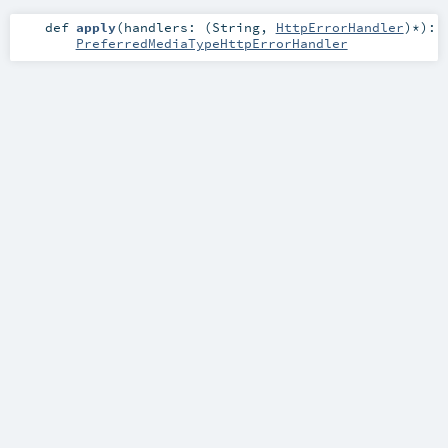
def
apply
(
handlers: (
String
,
HttpErrorHandler
)*
)
:
PreferredMediaTypeHttpErrorHandler