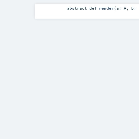
abstract
def
render
(
a:
A
,
b: