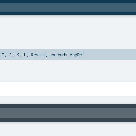
,
I
,
J
,
K
,
L
,
Result
]
extends
AnyRef