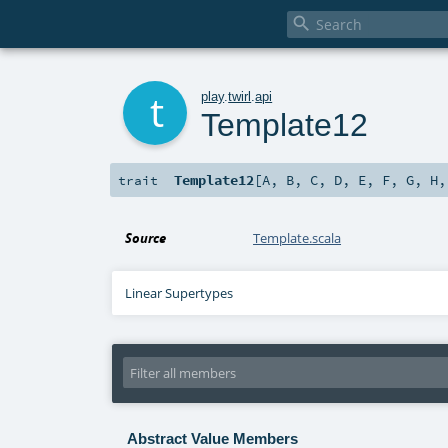

t
play
.
twirl
.
api
Template12
Template12
[
A
,
B
,
C
,
D
,
E
,
F
,
G
,
H
trait
Source
Template.scala
Linear Supertypes
Abstract Value Members