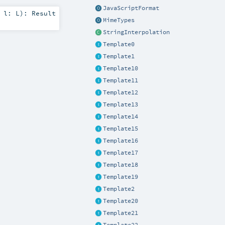
JavaScriptFormat
,
l:
L
)
:
Result
MimeTypes
StringInterpolation
Template0
Template1
Template10
Template11
Template12
Template13
Template14
Template15
Template16
Template17
Template18
Template19
Template2
Template20
Template21