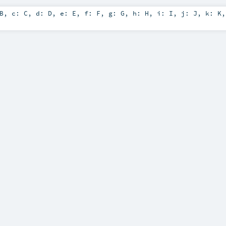
B
,
c:
C
,
d:
D
,
e:
E
,
f:
F
,
g:
G
,
h:
H
,
i:
I
,
j:
J
,
k:
K