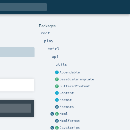
Packages
root
play
twirl
api
utils
Appendable
BaseScalaTemplate
BufferedContent
Content
Format
Formats
Html
HtmlFormat
JavaScript