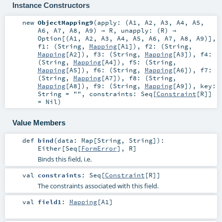
Instance Constructors
new
ObjectMapping9
(
apply: (
A1
,
A2
,
A3
,
A4
,
A5
,
A6
,
A7
,
A8
,
A9
) ⇒
R
,
unapply: (
R
) ⇒
Option
[(
A1
,
A2
,
A3
,
A4
,
A5
,
A6
,
A7
,
A8
,
A9
)]
,
f1: (
String
,
Mapping
[
A1
])
,
f2: (
String
,
Mapping
[
A2
])
,
f3: (
String
,
Mapping
[
A3
])
,
f4:
(
String
,
Mapping
[
A4
])
,
f5: (
String
,
Mapping
[
A5
])
,
f6: (
String
,
Mapping
[
A6
])
,
f7:
(
String
,
Mapping
[
A7
])
,
f8: (
String
,
Mapping
[
A8
])
,
f9: (
String
,
Mapping
[
A9
])
,
key:
String
=
""
,
constraints:
Seq
[
Constraint
[
R
]]
=
Nil
)
Value Members
def
bind
(
data:
Map
[
String
,
String
]
)
:
Either
[
Seq
[
FormError
],
R
]
Binds this field, i.e.
val
constraints
:
Seq
[
Constraint
[
R
]]
The constraints associated with this field.
val
field1
:
Mapping
[
A1
]