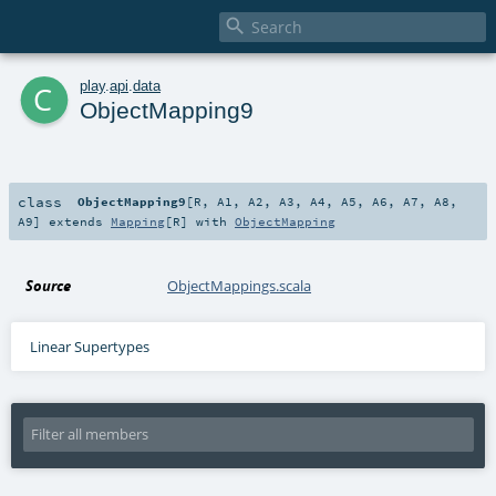

c
play
.
api
.
data
ObjectMapping9
class
ObjectMapping9
[
R
,
A1
,
A2
,
A3
,
A4
,
A5
,
A6
,
A7
,
A8
,
A9
]
extends
Mapping
[
R
] with
ObjectMapping
Source
ObjectMappings.scala
Linear Supertypes