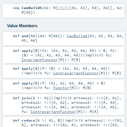
new
CanBuild5
(
m1:
M
[
~
[
~
[
~
[
A1
,
A2
],
A3
],
A4
]]
,
m2:
M
[
A5
]
)
Value Members
def
and
[
A6
]
(
m3:
M
[
A6
]
)
:
CanBuild6
[
A1
,
A2
,
A3
,
A4
,
A5
,
A6
]
def
apply
[
B
]
(
f1: (
A1
,
A2
,
A3
,
A4
,
A5
) ⇒
B
,
f2:
(
B
) ⇒ (
A1
,
A2
,
A3
,
A4
,
A5
)
)
(
implicit
fu:
InvariantFunctor
[
M
]
)
:
M
[
B
]
def
apply
[
B
]
(
f: (
B
) ⇒ (
A1
,
A2
,
A3
,
A4
,
A5
)
)
(
implicit
fu:
ContravariantFunctor
[
M
]
)
:
M
[
B
]
def
apply
[
B
]
(
f: (
A1
,
A2
,
A3
,
A4
,
A5
) ⇒
B
)
(
implicit
fu:
Functor
[
M
]
)
:
M
[
B
]
def
join
[
A >:
A1
]
(
implicit
witness1:
<:<
[
A
,
A1
]
,
witness2:
<:<
[
A
,
A2
]
,
witness3:
<:<
[
A
,
A3
]
,
witness4:
<:<
[
A
,
A4
]
,
witness5:
<:<
[
A
,
A5
]
,
fu:
ContravariantFunctor
[
M
]
)
:
M
[
A
]
def
reduce
[
A >:
A1
,
B
]
(
implicit
witness1:
<:<
[
A1
,
A
]
,
witness2:
<:<
[
A2
,
A
]
,
witness3:
<:<
[
A3
,