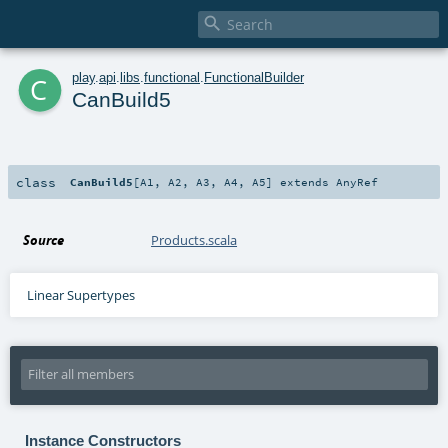

c
play
.
api
.
libs
.
functional
.
FunctionalBuilder
CanBuild5
class
CanBuild5
[
A1
,
A2
,
A3
,
A4
,
A5
]
extends
AnyRef
Source
Products.scala
Linear Supertypes
Instance Constructors