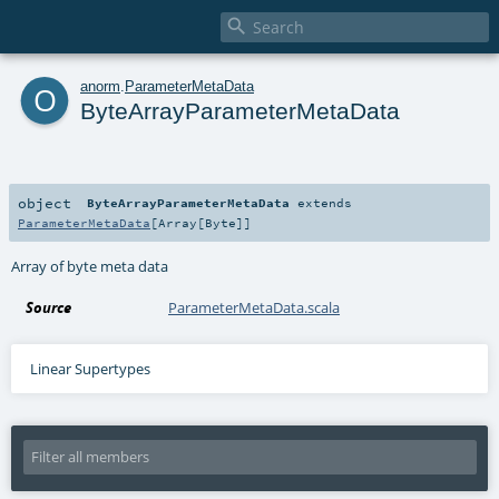

o
anorm
.
ParameterMetaData
ByteArrayParameterMetaData
object
ByteArrayParameterMetaData
extends
ParameterMetaData
[
Array
[
Byte
]]
Array of byte meta data
Source
ParameterMetaData.scala
Linear Supertypes