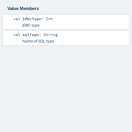
Value Members
val
jdbcType
:
Int
JDBC type
val
sqlType
:
String
Name of SQL type