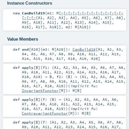
Instance Constructors
new
CanBuild19
(
m1:
M
[
~
[
~
[
~
[
~
[
~
[
~
[
~
[
~
[
~
[
~
[
~
[
~
[
~
[
~
[
~
[
~
[
~
[
A1
,
A2
],
A3
],
A4
],
A5
],
A6
],
A7
],
A8
],
A9
],
A10
],
A11
],
A12
],
A13
],
A14
],
A15
],
A16
],
A17
],
A18
]]
,
m2:
M
[
A19
]
)
Value Members
def
and
[
A20
]
(
m3:
M
[
A20
]
)
:
CanBuild20
[
A1
,
A2
,
A3
,
A4
,
A5
,
A6
,
A7
,
A8
,
A9
,
A10
,
A11
,
A12
,
A13
,
A14
,
A15
,
A16
,
A17
,
A18
,
A19
,
A20
]
def
apply
[
B
]
(
f1: (
A1
,
A2
,
A3
,
A4
,
A5
,
A6
,
A7
,
A8
,
A9
,
A10
,
A11
,
A12
,
A13
,
A14
,
A15
,
A16
,
A17
,
A18
,
A19
) ⇒
B
,
f2: (
B
) ⇒ (
A1
,
A2
,
A3
,
A4
,
A5
,
A6
,
A7
,
A8
,
A9
,
A10
,
A11
,
A12
,
A13
,
A14
,
A15
,
A16
,
A17
,
A18
,
A19
)
)
(
implicit
fu:
InvariantFunctor
[
M
]
)
:
M
[
B
]
def
apply
[
B
]
(
f: (
B
) ⇒ (
A1
,
A2
,
A3
,
A4
,
A5
,
A6
,
A7
,
A8
,
A9
,
A10
,
A11
,
A12
,
A13
,
A14
,
A15
,
A16
,
A17
,
A18
,
A19
)
)
(
implicit
fu:
ContravariantFunctor
[
M
]
)
:
M
[
B
]
def
apply
[
B
]
(
f: (
A1
,
A2
,
A3
,
A4
,
A5
,
A6
,
A7
,
A8
,
A9
,
A10
,
A11
,
A12
,
A13
,
A14
,
A15
,
A16
,
A17
,