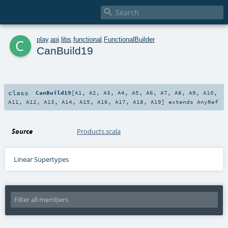

c
play
.
api
.
libs
.
functional
.
FunctionalBuilder
CanBuild19
class
CanBuild19
[
A1
,
A2
,
A3
,
A4
,
A5
,
A6
,
A7
,
A8
,
A9
,
A10
,
A11
,
A12
,
A13
,
A14
,
A15
,
A16
,
A17
,
A18
,
A19
]
extends
AnyRef
Source
Products.scala
Linear Supertypes