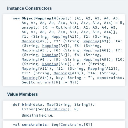
Instance Constructors
new
ObjectMapping14
(
apply: (
A1
,
A2
,
A3
,
A4
,
A5
,
A6
,
A7
,
A8
,
A9
,
A10
,
A11
,
A12
,
A13
,
A14
) ⇒
R
,
unapply: (
R
) ⇒
Option
[(
A1
,
A2
,
A3
,
A4
,
A5
,
A6
,
A7
,
A8
,
A9
,
A10
,
A11
,
A12
,
A13
,
A14
)]
,
f1: (
String
,
Mapping
[
A1
])
,
f2: (
String
,
Mapping
[
A2
])
,
f3: (
String
,
Mapping
[
A3
])
,
f4:
(
String
,
Mapping
[
A4
])
,
f5: (
String
,
Mapping
[
A5
])
,
f6: (
String
,
Mapping
[
A6
])
,
f7:
(
String
,
Mapping
[
A7
])
,
f8: (
String
,
Mapping
[
A8
])
,
f9: (
String
,
Mapping
[
A9
])
,
f10:
(
String
,
Mapping
[
A10
])
,
f11: (
String
,
Mapping
[
A11
])
,
f12: (
String
,
Mapping
[
A12
])
,
f13: (
String
,
Mapping
[
A13
])
,
f14: (
String
,
Mapping
[
A14
])
,
key:
String
=
""
,
constraints:
Seq
[
Constraint
[
R
]] =
Nil
)
Value Members
def
bind
(
data:
Map
[
String
,
String
]
)
:
Either
[
Seq
[
FormError
],
R
]
Binds this field, i.e.
val
constraints
:
Seq
[
Constraint
[
R
]]