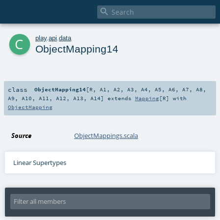

c
play
.
api
.
data
ObjectMapping14
class
ObjectMapping14
[
R
,
A1
,
A2
,
A3
,
A4
,
A5
,
A6
,
A7
,
A8
,
A9
,
A10
,
A11
,
A12
,
A13
,
A14
]
extends
Mapping
[
R
] with
ObjectMapping
Source
ObjectMappings.scala
Linear Supertypes