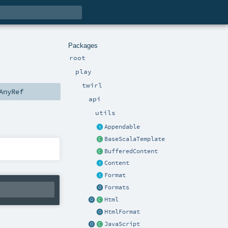
Packages
root
play
twirl
AnyRef
api
utils
Appendable
BaseScalaTemplate
BufferedContent
Content
Format
Formats
Html
HtmlFormat
JavaScript