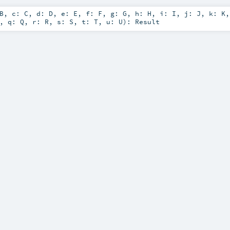
B
,
c:
C
,
d:
D
,
e:
E
,
f:
F
,
g:
G
,
h:
H
,
i:
I
,
j:
J
,
k:
K
,
q:
Q
,
r:
R
,
s:
S
,
t:
T
,
u:
U
)
:
Result