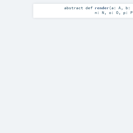
abstract
def
render
(
a:
A
,
b:
n:
N
,
o:
O
,
p:
P