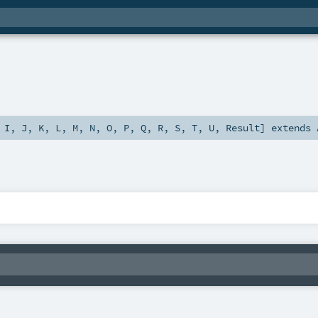
,
I
,
J
,
K
,
L
,
M
,
N
,
O
,
P
,
Q
,
R
,
S
,
T
,
U
,
Result
]
extends