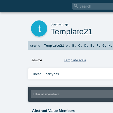

t
play
.
twirl
.
api
Template21
Template21
[
A
,
B
,
C
,
D
,
E
,
F
,
G
,
H
trait
Source
Template.scala
Linear Supertypes
Abstract Value Members