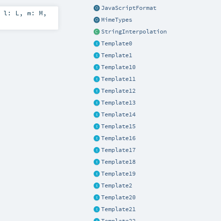
JavaScriptFormat
,
l:
L
,
m:
M
,
MimeTypes
StringInterpolation
Template0
Template1
Template10
Template11
Template12
Template13
Template14
Template15
Template16
Template17
Template18
Template19
Template2
Template20
Template21