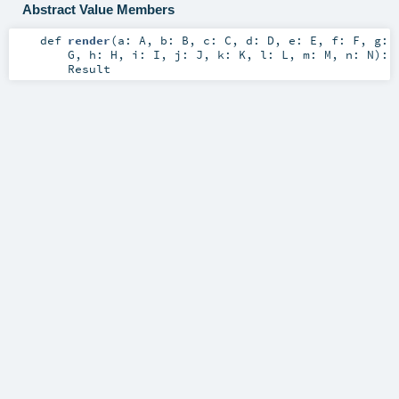
Abstract Value Members
def
render
(
a:
A
,
b:
B
,
c:
C
,
d:
D
,
e:
E
,
f:
F
,
g:
G
,
h:
H
,
i:
I
,
j:
J
,
k:
K
,
l:
L
,
m:
M
,
n:
N
)
:
Result