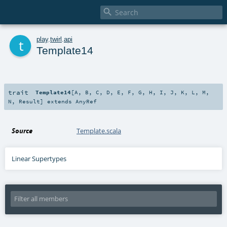

t
play
.
twirl
.
api
Template14
trait
Template14
[
A
,
B
,
C
,
D
,
E
,
F
,
G
,
H
,
I
,
J
,
K
,
L
,
M
,
N
,
Result
]
extends
AnyRef
Source
Template.scala
Linear Supertypes