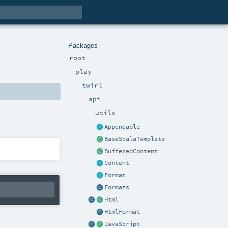
Packages
root
play
twirl
api
utils
Appendable
BaseScalaTemplate
BufferedContent
Content
Format
Formats
Html
HtmlFormat
JavaScript