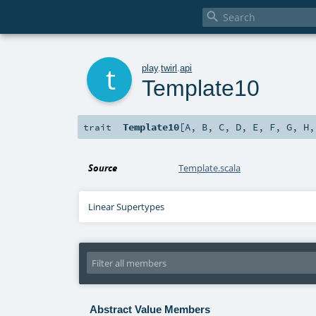

t
play
.
twirl
.
api
Template10
Template10
[
A
,
B
,
C
,
D
,
E
,
F
,
G
,
H
trait
Source
Template.scala
Linear Supertypes
Abstract Value Members