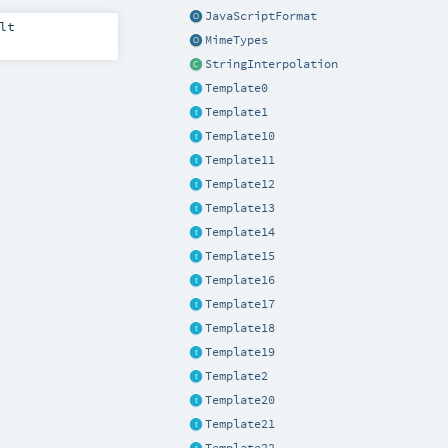
JavaScriptFormat
lt
MimeTypes
StringInterpolation
Template0
Template1
Template10
Template11
Template12
Template13
Template14
Template15
Template16
Template17
Template18
Template19
Template2
Template20
Template21