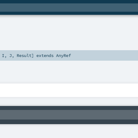
,
I
,
J
,
Result
]
extends
AnyRef