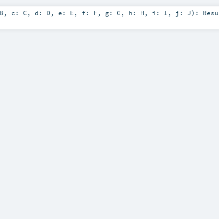
B
,
c:
C
,
d:
D
,
e:
E
,
f:
F
,
g:
G
,
h:
H
,
i:
I
,
j:
J
)
:
Resu