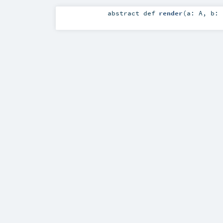
abstract
def
render
(
a:
A
,
b: