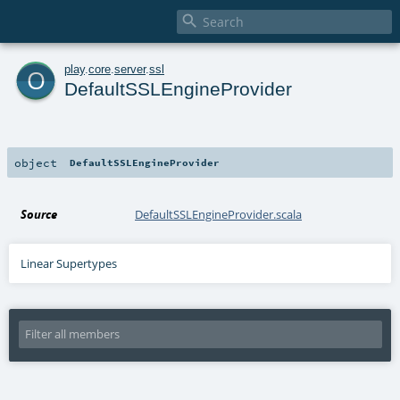

o
play
.
core
.
server
.
ssl
DefaultSSLEngineProvider
object
DefaultSSLEngineProvider
Source
DefaultSSLEngineProvider.scala
Linear Supertypes