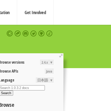
ation
Get Involved
extend
Browse versions
2.4.x
▾
Browse APIs
Java
Language
日本語
▾
Search
Browse