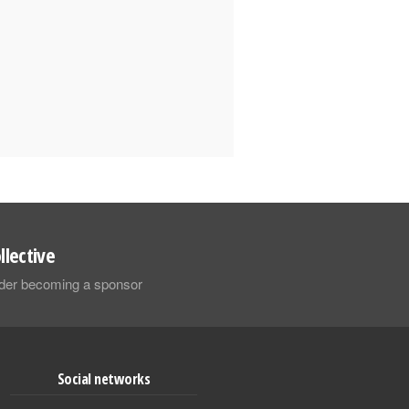
llective
sider becoming a sponsor
Social networks