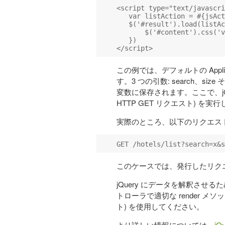
<script type="text/javascri
   var listAction = #{jsAct
   $('#result').load(listAc
       $('#content').css('v
   })

この例では、デフォルトの Applic
す。3 つの引数: search、size
変数に保存されます。ここで、jQu
HTTP GET リクエスト) を実
実際のところ、以下のリクエス
このケースでは、発行したリクエ
jQuery にデータを解釈させる
トローラで適切な render メソッド 
ト) を使用してください。
より詳しい情報については、
jQ