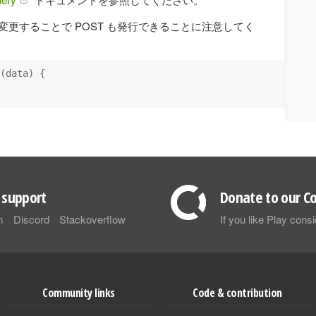
うに変更することで POST も発行できることに注意してく
(data) {

support
Donate to our Co
m
Discord
Stackoverflow
If you like Play con
Community links
Code & contribution