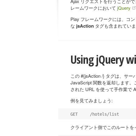
Ajax リクエストを行うことが
レームワークにおいて
jQuery
Play フレームワークには、
な
jsAction
タグも含まれていま
Using jQuery wi
この #{jsAction /} タ
JavaScript 関数を返却し
された URL を使って手作業で
例を見てみましょう:
クライアント側でこのルートを