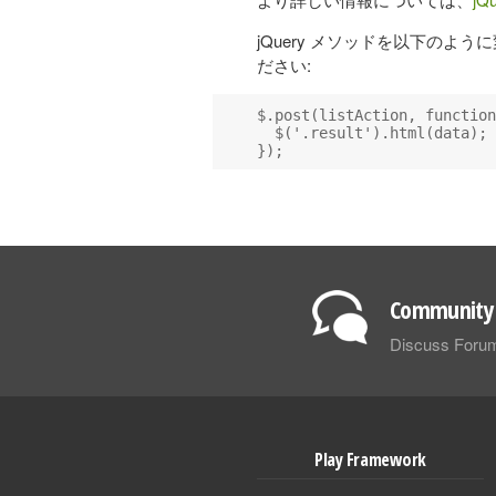
jQuery メソッドを以下のよ
ださい:
$.post(listAction, function
  $('.result').html(data);

Community 
Discuss Foru
Play Framework