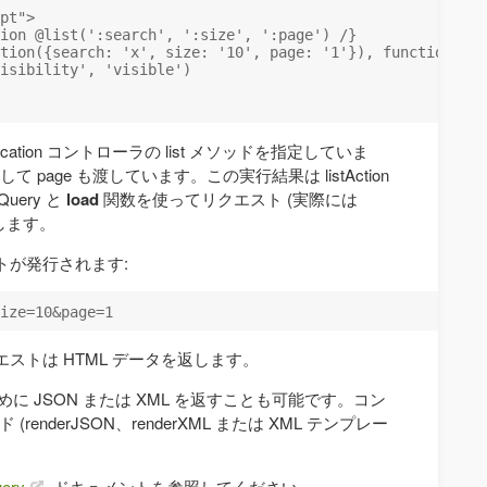
pt">

ion @list(':search', ':size', ':page') /}

tion({search: 'x', size: '10', page: '1'}), function() {

isibility', 'visible')

ation コントローラの list メソッドを指定していま
 そして page も渡しています。この実行結果は listAction
ery と
load
関数を使ってリクエスト (実際には
行します。
トが発行されます:
ストは HTML データを返します。
ために JSON または XML を返すことも可能です。コン
(renderJSON、renderXML または XML テンプレー
uery
ドキュメントを参照してください。