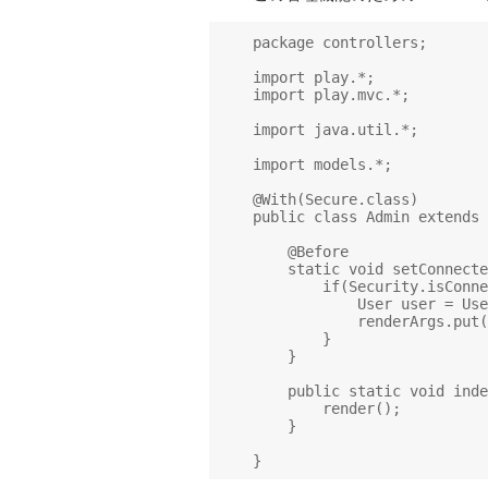
package controllers;

import play.*;

import play.mvc.*;

import java.util.*;

import models.*;

@With(Secure.class)

public class Admin extends 
    @Before

    static void setConnecte
        if(Security.isConne
            User user = Use
            renderArgs.put(
        }

    }

    public static void inde
        render();

    }
