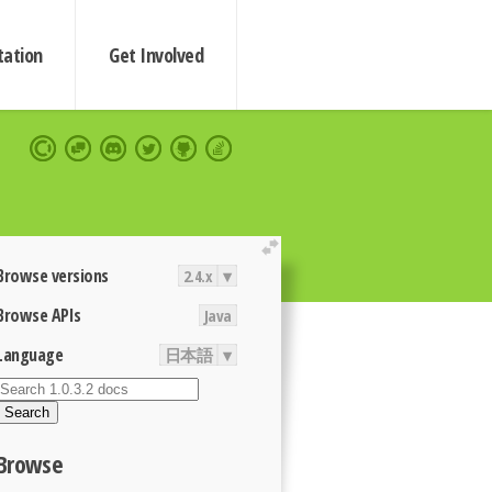
ation
Get Involved
extend
Browse versions
2.4.x
▾
Browse APIs
Java
Language
日本語
▾
Search
Browse