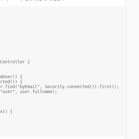
Controller {

dUser() {

cted()) {

r.find("byEmail", Security.connected()).first();

"user", user.fullname);

x() {
