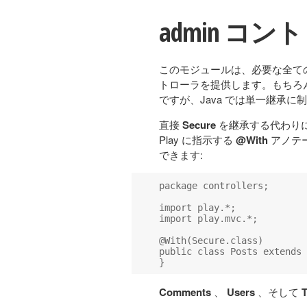
admin コ
このモジュールは、必要な全て
トローラを提供します。もちろ
ですが、Java では単一継承
直接
Secure
を継承する代わり
Play に指示する
@With
アノテ
できます:
package controllers;

import play.*;

import play.mvc.*;

@With(Secure.class)

public class Posts extends 
Comments
、
Users
、そして