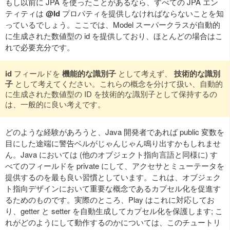
もし以前に JPA を使ったことがあるなら、すべての JPA エン
ティティは
@Id
プロパティを提供しなければならないことを知
っているでしょう。ここでは、Model スーパークラスが自動的
に生成された数値型の id を提供しており、ほとんどの場合はこ
れで必要充分です。
id
フィールドを
機能的な識別子
として考えず、
技術的な識別
子
として考えてください。これらの概念を分けて扱い、自動的
に生成された数値型の ID を技術的な識別子として保持するの
は、一般的に良い考えです。
どのような経験があろうと、Java 開発者であれば public 変数を
目にした途端に警告ベルがじゃんじゃん鳴り出すかもしれませ
ん。Java においては (他のオブジェクト指向言語と同様に) す
べてのフィールドを private にして、アクセサとミューテータを
提供するのを最も良い習慣としています。これは、オブジェク
ト指向デザインにおいて重要な概念であるカプセル化を促進す
るためのものです。実際のところ、Play はこれに対応してお
り、getter と setter を自動生成してカプセル化を保護します; こ
れがどのようにして動作するのかについては、このチュートリ