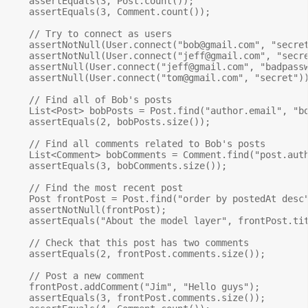
    assertEquals(3, Post.count());

    assertEquals(3, Comment.count());

    // Try to connect as users

    assertNotNull(User.connect("
bob@gmail.com
", "secret
    assertNotNull(User.connect("
jeff@gmail.com
", "secre
    assertNull(User.connect("
jeff@gmail.com
", "badpassw
    assertNull(User.connect("
tom@gmail.com
", "secret"))
    // Find all of Bob's posts

    List<Post> bobPosts = Post.find("author.email", "
b
    assertEquals(2, bobPosts.size());

    // Find all comments related to Bob's posts

    List<Comment> bobComments = Comment.find("post.aut
    assertEquals(3, bobComments.size());

    // Find the most recent post

    Post frontPost = Post.find("order by postedAt desc"
    assertNotNull(frontPost);

    assertEquals("About the model layer", frontPost.tit
    // Check that this post has two comments

    assertEquals(2, frontPost.comments.size());

    // Post a new comment

    frontPost.addComment("Jim", "Hello guys");

    assertEquals(3, frontPost.comments.size());
