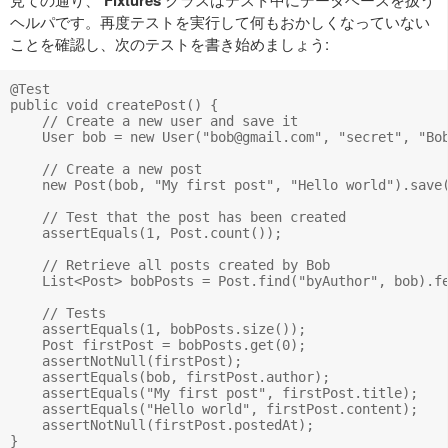
Fixtures
ヘルパです。再度テストを実行して何もおかしくなっていない
ことを確認し、次のテストを書き始めましょう:
@Test

public void createPost() {

    // Create a new user and save it

    User bob = new User("
bob@gmail.com
", "secret", "Bob
    // Create a new post

    new Post(bob, "My first post", "Hello world").save(
    // Test that the post has been created

    assertEquals(1, Post.count());

    // Retrieve all posts created by Bob

    List<Post> bobPosts = Post.find("byAuthor", bob).fe
    // Tests

    assertEquals(1, bobPosts.size());

    Post firstPost = bobPosts.get(0);

    assertNotNull(firstPost);

    assertEquals(bob, firstPost.author);

    assertEquals("My first post", firstPost.title);

    assertEquals("Hello world", firstPost.content);

    assertNotNull(firstPost.postedAt);
