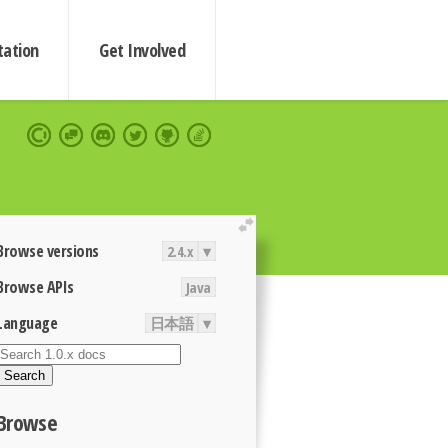
ation
Get Involved
extend
Browse versions
2.4.x
▾
Browse APIs
Java
Language
日本語
▾
Search
Browse