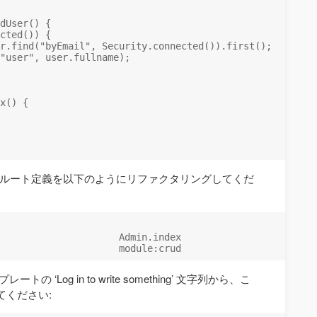
dUser() {

cted()) {

r.find("byEmail", Security.connected()).first();

"user", user.fullname);

x() {

ルート定義を以下のようにリファクタリングしてくだ
                     Admin.index

レートの ‘Log in to write something’ 文字列から、こ
てください: