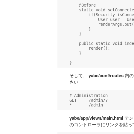
    @Before

    static void setConnecte
        if(Security.isConne
            User user = Use
            renderArgs.put(
        }

    }

    public static void inde
        render();

    }

そして、
yabe/conf/routes
内の
さい:
# Administration

GET     /admin/?           
yabe/app/views/main.html
テンプ
のコントローラにリンクを貼っ