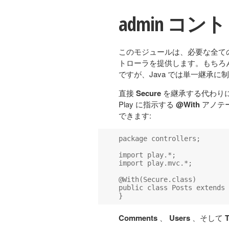
admin コ
このモジュールは、必要な全て
トローラを提供します。もちろ
ですが、Java では単一継承
直接
Secure
を継承する代わり
Play に指示する
@With
アノテ
できます:
package controllers;

import play.*;

import play.mvc.*;

@With(Secure.class)

public class Posts extends 
Comments
、
Users
、そして