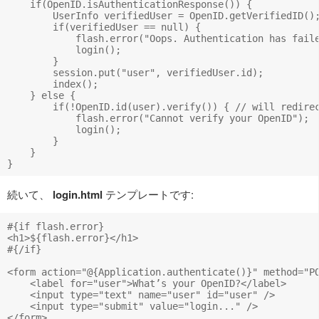
    if(OpenID.isAuthenticationResponse()) {

        UserInfo verifiedUser = OpenID.getVerifiedID();
        if(verifiedUser == null) {

            flash.error("Oops. Authentication has faile
            login();

        } 

        session.put("user", verifiedUser.id);

        index();

    } else {

        if(!OpenID.id(user).verify()) { // will redirec
            flash.error("Cannot verify your OpenID");

            login();

        } 

    }

続いて、
login.html
テンプレートです:
#{if flash.error}

<h1>${flash.error}</h1>

#{/if}

<form action="@{Application.authenticate()}" method="PO
    <label for="user">What’s your OpenID?</label>

    <input type="text" name="user" id="user" />

    <input type="submit" value="login..." />

</form>
