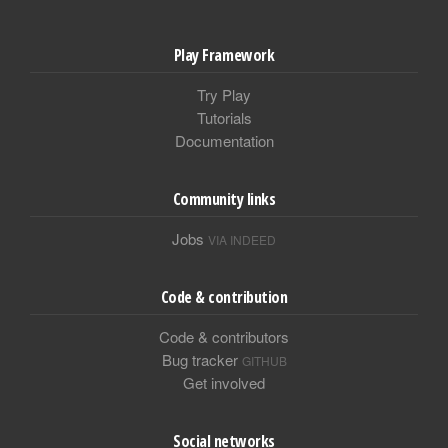
Play Framework
Try Play
Tutorials
Documentation
Community links
Jobs
VIA INDEED
Code & contribution
Code & contributors
Bug tracker
GITHUB
Get involved
Social networks