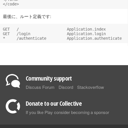
最後に、ルート定義です:
GET   /                     Application.index

GET   /login                Application.login

Community support
Discuss Forum
Discord
Stackoverflow
Donate to our Collective
If you like Play consider becoming a sponsor