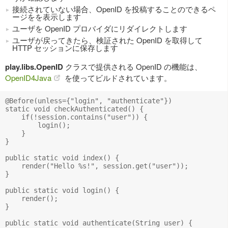
接続されていない場合、OpenID を投稿することのできるペ
ージをを表示します
ユーザを OpenID プロバイダにリダイレクトします
ユーザが戻ってきたら、検証された OpenID を取得して
HTTP セッションに保存します
play.libs.OpenID
クラスで提供される OpenID の機能は、
OpenID4Java
を使ってビルドされています。
@Before(unless={"login", "authenticate"})

static void checkAuthenticated() {

    if(!session.contains("user")) {

        login();

    }

}

public static void index() {

    render("Hello %s!", session.get("user"));

}

public static void login() {

    render();

}

public static void authenticate(String user) {
