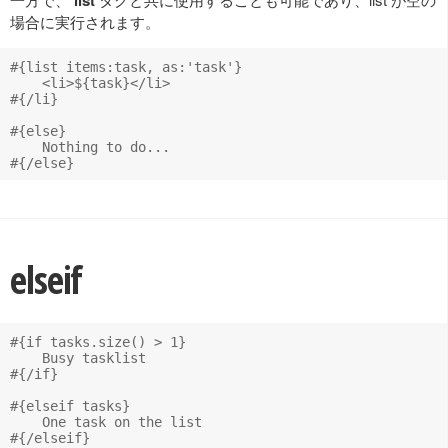
list
場合に実行されます。
#{list items:task, as:'task'}

    <li>${task}</li>

#{/li}

#{else}

    Nothing to do...

elseif
#{if tasks.size() > 1}

    Busy tasklist

#{/if}

#{elseif tasks}

    One task on the list

#{/elseif}
