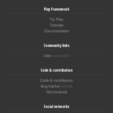
Play Framework
Try Play
Tutorials
Documentation
Community links
Jobs
VIA INDEED
Code & contribution
Code & contributors
Bug tracker
GITHUB
Get involved
Social networks