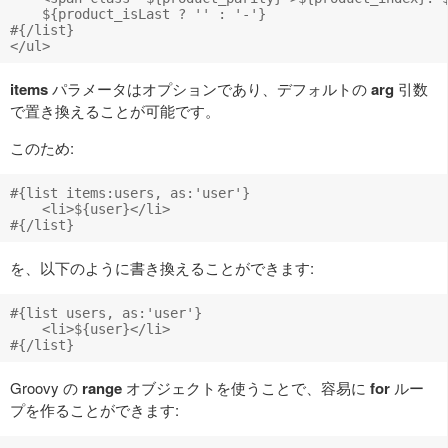
    ${product_isLast ? '' : '-'}

#{/list}

items
パラメータはオプションであり、デフォルトの
arg
引数
で置き換えることが可能です。
このため:
#{list items:users, as:'user'}

    <li>${user}</li>

を、以下のように書き換えることができます:
#{list users, as:'user'}

    <li>${user}</li>

Groovy の
range
オブジェクトを使うことで、容易に
for
ルー
プを作ることができます: