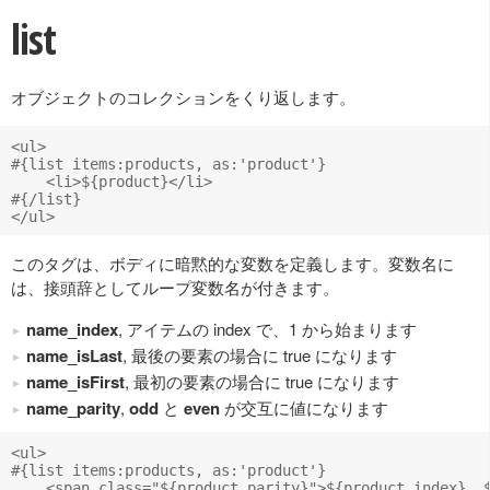
list
オブジェクトのコレクションをくり返します。
<ul>

#{list items:products, as:'product'}

    <li>${product}</li>

#{/list}

このタグは、ボディに暗黙的な変数を定義します。変数名に
は、接頭辞としてループ変数名が付きます。
name_index
, アイテムの index で、1 から始まります
name_isLast
, 最後の要素の場合に true になります
name_isFirst
, 最初の要素の場合に true になります
name_parity
,
odd
と
even
が交互に値になります
<ul>

#{list items:products, as:'product'}

    <span class="${product_parity}">${product_index}. $