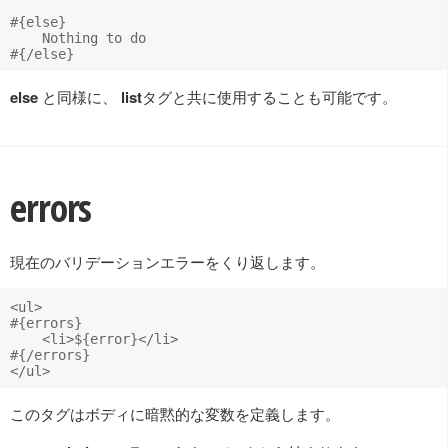
#{else}

    Nothing to do

else
と同様に、
list
タグと共に使用することも可能です。
errors
現在のバリデーションエラーをくり返します。
<ul>

#{errors}

    <li>${error}</li>

#{/errors}

このタグはボディに暗黙的な変数を定義します。