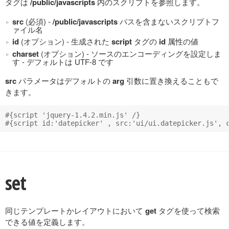
タグは
/public/javascripts
内のスクリプトを参照します。
src
(必須) -
/public/javascripts
パスを含まないスクリプトフ
ァイル名
id
(オプション) - 生成された
script
タグの
id
属性の値
charset
(オプション) - ソースのエンコーディングを設定しま
す - デフォルトは UTF-8 です
src
パラメータはデフォルトの
arg
引数に置き換えることもで
きます。
#{script 'jquery-1.4.2.min.js' /}

set
同じテンプレートかレイアウトにおいて
get
タグを使って検索
できる値を定義します。