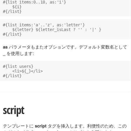
#{list items:0..10, as:'i'}

    ${i}

#{list items:'a'..'z', as:'letter'}

    ${letter} ${letter_isLast ? '' : '|' }

as
パラメータもまたオプションです。デフォルト変数名として
_
を使用します:
#{list users}

    <li>${_}</li>

script
テンプレートに
script
タグを挿入します。利便性のため、この