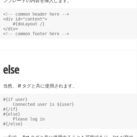
ンプレートの内容を挿入します。
<!-- common header here -->

<div id="content">

    #{doLayout /}

</div>

else
当然、
if
タグと共に使用されます。
#{if user}

    Connected user is ${user}

#{/if}

#{else}

    Please log in

一方で、
タグと共に使用することも可能であり、list が空の