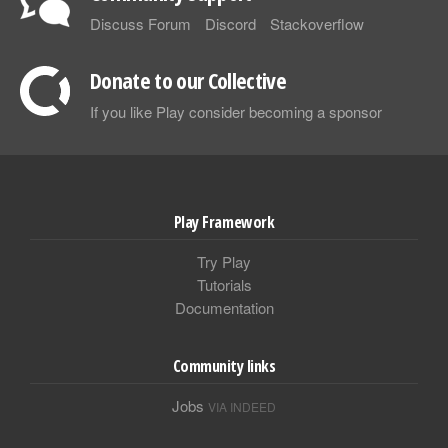
Discuss Forum
Discord
Stackoverflow
Donate to our Collective
If you like Play consider becoming a sponsor
Play Framework
Try Play
Tutorials
Documentation
Community links
Jobs
VIA INDEED