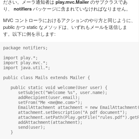
ださい。メーラ通知者は
play.mvc.Mailer
のサブクラスであ
り、
notifiers
パッケージに含まれていなければなりません。
MVC コントローラにおけるアクションのやり方と同じように、
public かつ static なメソッドは、いずれもメールを送信しま
す。以下に例を示します:
package notifiers;

import play.*;

import play.mvc.*;

import java.util.*;

public class Mails extends Mailer {

   public static void welcome(User user) {

      setSubject("Welcome %s", user.name);

      addRecipient(user.email);

      setFrom("Me <
me@me.com
>");

      EmailAttachment attachment = new EmailAttachment(
      attachment.setDescription("A pdf document");

      attachment.setPath(Play.getFile("rules.pdf").getP
      addAttachment(attachment);

      send(user);

   }
