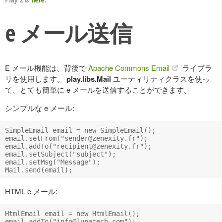
e メール送信
E メール機能は、背後で
Apache Commons Email
ライブラ
リを使用します。
play.libs.Mail
ユーティリティクラスを使っ
て、とても簡単に e メールを送信することができます。
シンプルな e メール:
SimpleEmail email = new SimpleEmail();

email.setFrom("
sender@zenexity.fr
");

email.addTo("
recipient@zenexity.fr
");

email.setSubject("subject");

email.setMsg("Message");

HTML e メール:
HtmlEmail email = new HtmlEmail();

email.addTo("
info@lunatech.com
");
