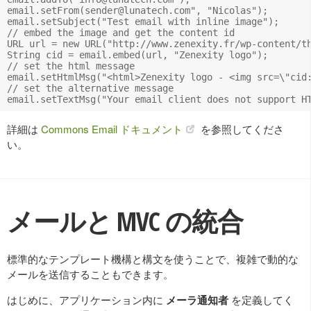
email.setFrom(
sender@lunatech.com
", "Nicolas");

email.setSubject("Test email with inline image");

// embed the image and get the content id

URL url = new URL("http://www.zenexity.fr/wp-content/th
String cid = email.embed(url, "Zenexity logo");

// set the html message

email.setHtmlMsg("<html>Zenexity logo - <img src=\"cid:
// set the alternative message

詳細は
Commons Email ドキュメント
を参照してくださ
い。
メールと MVC の統合
標準的なテンプレート機構と構文を使うことで、複雑で動的な
メールを送信することもできます。
はじめに、アプリケーション内に
メーラ通知者
を定義してく