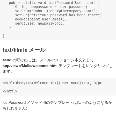
   public static void lostPassword(User user) {

      String newpassword = user.password;

      setFrom("Robot <
robot@thecompany.com
>");

      setSubject("Your password has been reset");

      addRecipient(user.email);

      send(user, newpassword);

   }

text/html e メール
send
の呼び出しは、メールのメッセージ本文として
app/views/Mails/welcome.html
テンプレートをレンダリングし
ます。
<html><body><p>Welcome <b>${user.name}</b>, </p>

...

lostPassword メソッド用のテンプレートは以下のようになるか
もしれません: