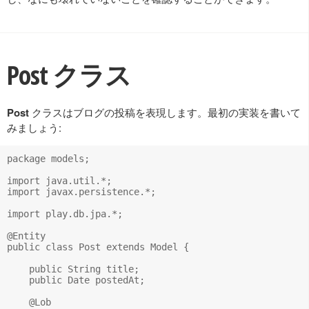
Post クラス
Post
クラスはブログの投稿を表現します。最初の実装を書いて
みましょう:
package models;

import java.util.*;

import javax.persistence.*;

import play.db.jpa.*;

@Entity

public class Post extends Model {

    public String title;

    public Date postedAt;

    @Lob
