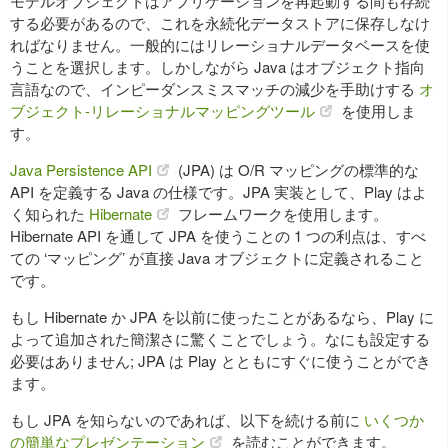
モデルオブジェクトはアプリケーションを再起動する間も存続
する必要があるので、これを永続化データストアに保存しなけ
ればなりません。一般的にはリレーショナルデータベースを使
うことを選択します。しかしながら Java はオブジェクト指向
言語なので、インピーダンスミスマッチの減少を手助けする
オ
ブジェクト-リレーショナルマッピングツール
を使用しま
す。
Java Persistence API
(JPA) は O/R マッピングの標準的な
API を定義する Java の仕様です。JPA 実装として、Play はよ
く知られた
Hibernate
フレームワークを使用します。
Hibernate API を通して JPA を使うことの 1 つの利点は、すべ
ての ‘マッピング’ が直接 Java オブジェクトに定義されること
です。
もし Hibernate か JPA を以前に使ったことがあるなら、Play に
よって追加された簡潔さに驚くことでしょう。なにも設定する
必要はありません; JPA は Play とともにすぐに使うことができ
ます。
もし JPA を知らないのであれば、以下を続ける前に
いくつか
の簡単なプレゼンテーション
を読むことができます。