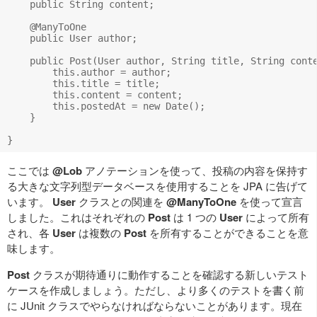
    public String content;

    @ManyToOne

    public User author;

    public Post(User author, String title, String conte
        this.author = author;

        this.title = title;

        this.content = content;

        this.postedAt = new Date();

    }

ここでは
@Lob
アノテーションを使って、投稿の内容を保持す
る大きな文字列型データベースを使用することを JPA に告げて
います。
User
クラスとの関連を
@ManyToOne
を使って宣言
しました。これはそれぞれの
Post
は 1 つの
User
によって所有
され、各
User
は複数の
Post
を所有することができることを意
味します。
Post
クラスが期待通りに動作することを確認する新しいテスト
ケースを作成しましょう。ただし、より多くのテストを書く前
に JUnit クラスでやらなければならないことがあります。現在