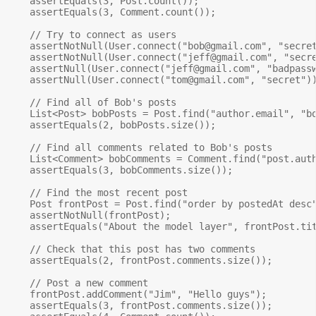
    assertEquals(3, Post.count());

    assertEquals(3, Comment.count());

    // Try to connect as users

    assertNotNull(User.connect("
bob@gmail.com
", "secret
    assertNotNull(User.connect("
jeff@gmail.com
", "secre
    assertNull(User.connect("
jeff@gmail.com
", "badpassw
    assertNull(User.connect("
tom@gmail.com
", "secret"))
    // Find all of Bob's posts

    List<Post> bobPosts = Post.find("author.email", "
b
    assertEquals(2, bobPosts.size());

    // Find all comments related to Bob's posts

    List<Comment> bobComments = Comment.find("post.aut
    assertEquals(3, bobComments.size());

    // Find the most recent post

    Post frontPost = Post.find("order by postedAt desc"
    assertNotNull(frontPost);

    assertEquals("About the model layer", frontPost.tit
    // Check that this post has two comments

    assertEquals(2, frontPost.comments.size());

    // Post a new comment

    frontPost.addComment("Jim", "Hello guys");

    assertEquals(3, frontPost.comments.size());
