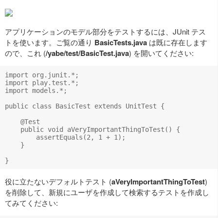
アプリケーションのモデル部分をテストするには、JUnit テス
トを使います。ご覧の通り
BasicTests.java
は既に存在します
ので、これ (
/yabe/test/BasicTest.java
) を開いてください:
import org.junit.*;

import play.test.*;

import models.*;

public class BasicTest extends UnitTest {

    @Test

    public void aVeryImportantThingToTest() {

        assertEquals(2, 1 + 1);

    }

役に立たないデフォルトテスト (
aVeryImportantThingToTest
)
を削除して、新規にユーザを作成して検索するテストを作成し
てみてください: