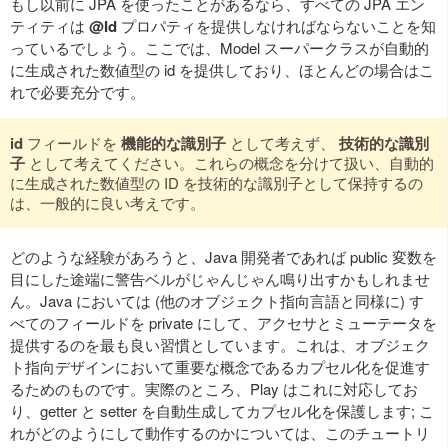
もし以前に JPA を使ったことがあるなら、すべての JPA エン
ティティは
@Id
プロパティを提供しなければならないことを知
っているでしょう。ここでは、Model スーパークラスが自動的
に生成された数値型の id を提供しており、ほとんどの場合はこ
れで必要充分です。
id
フィールドを
機能的な識別子
として考えず、
技術的な識別
子
として考えてください。これらの概念を分けて扱い、自動的
に生成された数値型の ID を技術的な識別子として保持するの
は、一般的に良い考えです。
どのような経験があろうと、Java 開発者であれば public 変数を
目にした途端に警告ベルがじゃんじゃん鳴り出すかもしれませ
ん。Java においては (他のオブジェクト指向言語と同様に) す
べてのフィールドを private にして、アクセサとミューテータを
提供するのを最も良い習慣としています。これは、オブジェク
ト指向デザインにおいて重要な概念であるカプセル化を促進す
るためのものです。実際のところ、Play はこれに対応してお
り、getter と setter を自動生成してカプセル化を保護します; こ
れがどのようにして動作するのかについては、このチュートリ