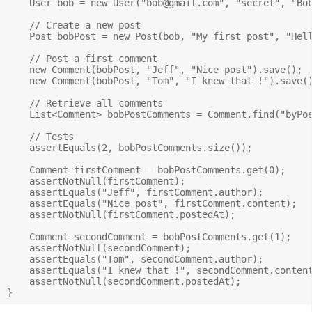
    User bob = new User("
bob@gmail.com
", "secret", "Bob
    // Create a new post

    Post bobPost = new Post(bob, "My first post", "Hell
    // Post a first comment

    new Comment(bobPost, "Jeff", "Nice post").save();

    new Comment(bobPost, "Tom", "I knew that !").save()
    // Retrieve all comments

    List<Comment> bobPostComments = Comment.find("byPos
    // Tests

    assertEquals(2, bobPostComments.size());

    Comment firstComment = bobPostComments.get(0);

    assertNotNull(firstComment);

    assertEquals("Jeff", firstComment.author);

    assertEquals("Nice post", firstComment.content);

    assertNotNull(firstComment.postedAt);

    Comment secondComment = bobPostComments.get(1);

    assertNotNull(secondComment);

    assertEquals("Tom", secondComment.author);

    assertEquals("I knew that !", secondComment.content
    assertNotNull(secondComment.postedAt);
