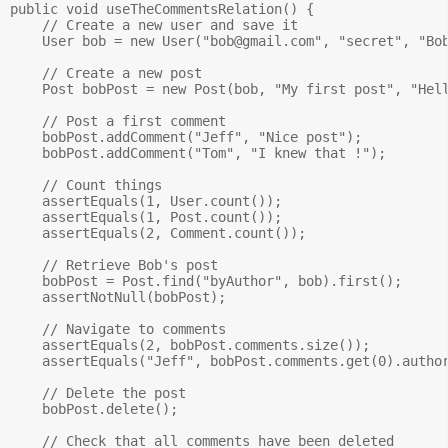
public void useTheCommentsRelation() {

    // Create a new user and save it

    User bob = new User("
bob@gmail.com
", "secret", "Bob
    // Create a new post

    Post bobPost = new Post(bob, "My first post", "Hell
    // Post a first comment

    bobPost.addComment("Jeff", "Nice post");

    bobPost.addComment("Tom", "I knew that !");

    // Count things

    assertEquals(1, User.count());

    assertEquals(1, Post.count());

    assertEquals(2, Comment.count());

    // Retrieve Bob's post

    bobPost = Post.find("byAuthor", bob).first();

    assertNotNull(bobPost);

    // Navigate to comments

    assertEquals(2, bobPost.comments.size());

    assertEquals("Jeff", bobPost.comments.get(0).author
    // Delete the post

    bobPost.delete();

    // Check that all comments have been deleted
