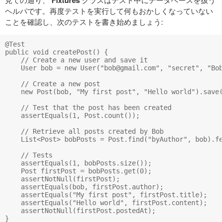
Fixtures
ヘルパです。再度テストを実行して何もおかしくなっていない
ことを確認し、次のテストを書き始めましょう:
@Test

public void createPost() {

    // Create a new user and save it

    User bob = new User("
bob@gmail.com
", "secret", "Bob
    // Create a new post

    new Post(bob, "My first post", "Hello world").save(
    // Test that the post has been created

    assertEquals(1, Post.count());

    // Retrieve all posts created by Bob

    List<Post> bobPosts = Post.find("byAuthor", bob).fe
    // Tests

    assertEquals(1, bobPosts.size());

    Post firstPost = bobPosts.get(0);

    assertNotNull(firstPost);

    assertEquals(bob, firstPost.author);

    assertEquals("My first post", firstPost.title);

    assertEquals("Hello world", firstPost.content);

    assertNotNull(firstPost.postedAt);
