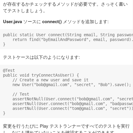
が存在するかチェックするメソッドが必要です。さっそく書い
てテストしましょう。
User.java
ソースに
connect()
メソッドを追加します:
public static User connect(String email, String passwor
    return find("byEmailAndPassword", email, password).
テストケースは以下のようになります:
@Test

public void tryConnectAsUser() {

    // Create a new user and save it

    new User("
bob@gmail.com
", "secret", "Bob").save();

    // Test 

    assertNotNull(User.connect("
bob@gmail.com
", "secret
    assertNull(User.connect("
bob@gmail.com
", "badpasswo
    assertNull(User.connect("
tom@gmail.com
", "secret"))
変更を行うたびに Play テストランナーですべてのテストを実行
し、なにも壊れていないことを確認することができます。