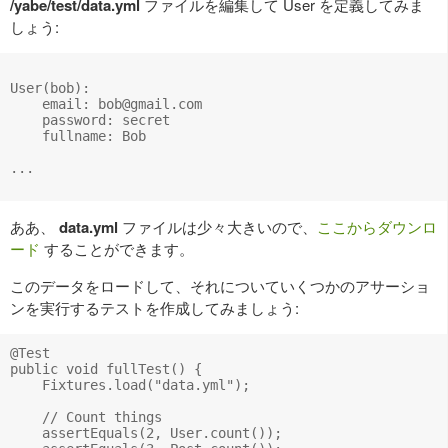
/yabe/test/data.yml
ファイルを編集して User を定義してみま
しょう:
User(bob):

    email: 
bob@gmail.com
    password: secret

    fullname: Bob

...

ああ、
data.yml
ファイルは少々大きいので、
ここからダウンロ
ード
することができます。
このデータをロードして、それについていくつかのアサーショ
ンを実行するテストを作成してみましょう:
@Test

public void fullTest() {

    Fixtures.load("data.yml");

    // Count things

    assertEquals(2, User.count());
