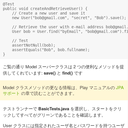
@Test

public void createAndRetrieveUser() {

    // Create a new user and save it

    new User("
bob@gmail.com
", "secret", "Bob").save();

    // Retrieve the user with e-mail address 
bob@gmail
    User bob = User.find("byEmail", "
bob@gmail.com
").fi
    // Test 

    assertNotNull(bob);

    assertEquals("Bob", bob.fullname);

ご覧の通り Model スーパークラスは 2 つの便利なメソッドを提
供してくれています:
save()
と
find()
です
Model クラスメソッドの更なる情報は、Play マニュアルの
JPA
サポート
の章で読むことができます。
テストランナーで
BasicTests.java
を選択し、スタートをクリ
ックしてすべてがグリーンであることを確認します。
User クラスには指定されたユーザ名とパスワードを持つユーザ