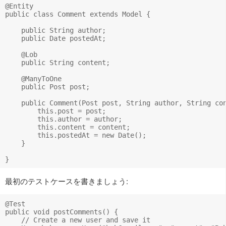
@Entity

public class Comment extends Model {

    public String author;

    public Date postedAt;

    @Lob

    public String content;

    @ManyToOne

    public Post post;

    public Comment(Post post, String author, String con
        this.post = post;

        this.author = author;

        this.content = content;

        this.postedAt = new Date();

    }

最初のテストケースを書きましょう:
@Test

public void postComments() {

    // Create a new user and save it
