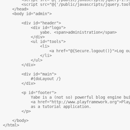
        <script src="@{'/public/javascripts/jquery.tool
    </head>

    <body id="admin">

        <div id="header">

            <div id="logo">

                yabe. <span>administration</span>

            </div>

            <ul id="tools">

                <li>

                    <a href="@{Secure.logout()}">Log ou
                </li>

            </ul>

        </div>

        <div id="main">

            #{doLayout /} 

        </div>

        <p id="footer">

            Yabe is a (not so) powerful blog engine bui
            <a href="http://www.playframework.org">Play
            as a tutorial application.

        </p>

    </body>
