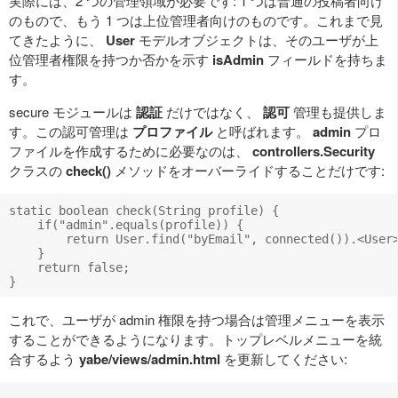
実際には、2 つの管理領域が必要です: 1 つは普通の投稿者向け
のもので、もう 1 つは上位管理者向けのものです。これまで見
てきたように、
User
モデルオブジェクトは、そのユーザが上
位管理者権限を持つか否かを示す
isAdmin
フィールドを持ちま
す。
secure モジュールは
認証
だけではなく、
認可
管理も提供しま
す。この認可管理は
プロファイル
と呼ばれます。
admin
プロ
ファイルを作成するために必要なのは、
controllers.Security
クラスの
check()
メソッドをオーバーライドすることだけです:
static boolean check(String profile) {

    if("admin".equals(profile)) {

        return User.find("byEmail", connected()).<User>
    }

    return false;

これで、ユーザが admin 権限を持つ場合は管理メニューを表示
することができるようになります。トップレベルメニューを統
合するよう
yabe/views/admin.html
を更新してください: