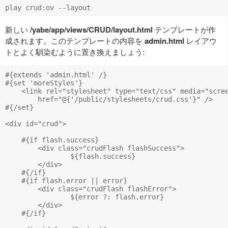
新しい
/yabe/app/views/CRUD/layout.html
テンプレートが作
成されます。このテンプレートの内容を
admin.html
レイアウ
トとよく馴染むように置き換えましょう:
#{extends 'admin.html' /}

#{set 'moreStyles'}

    <link rel="stylesheet" type="text/css" media="scree
        href="@{'/public/stylesheets/crud.css'}" />

#{/set}

<div id="crud">

    #{if flash.success}

    	<div class="crudFlash flashSuccess">

    		${flash.success}

    	</div>

    #{/if}

    #{if flash.error || error}

    	<div class="crudFlash flashError">

    		${error ?: flash.error}

    	</div>

    #{/if}
