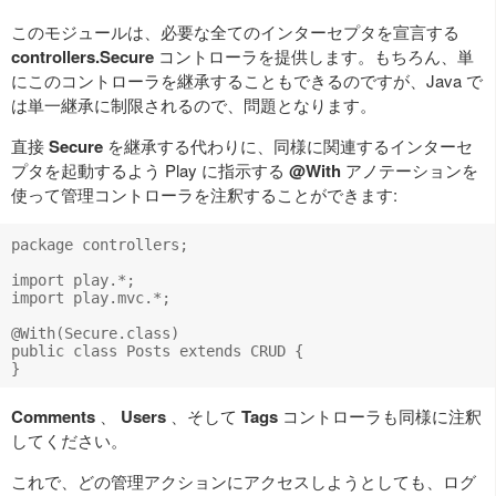
このモジュールは、必要な全てのインターセプタを宣言する
controllers.Secure
コントローラを提供します。もちろん、単
にこのコントローラを継承することもできるのですが、Java で
は単一継承に制限されるので、問題となります。
直接
Secure
を継承する代わりに、同様に関連するインターセ
プタを起動するよう Play に指示する
@With
アノテーションを
使って管理コントローラを注釈することができます:
package controllers;

import play.*;

import play.mvc.*;

@With(Secure.class)

public class Posts extends CRUD {    

Comments
、
Users
、そして
Tags
コントローラも同様に注釈
してください。
これで、どの管理アクションにアクセスしようとしても、ログ