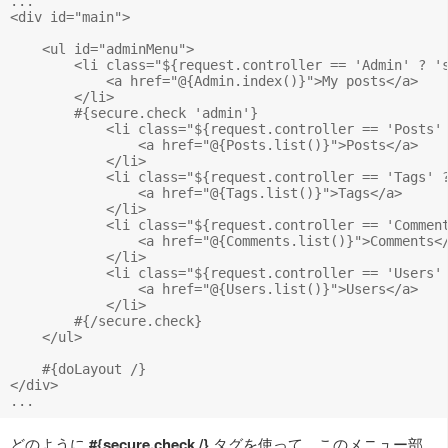
...

<div id="main">

    <ul id="adminMenu">

        <li class="${request.controller == 'Admin' ? 's
            <a href="@{Admin.index()}">My posts</a>

        </li>

        #{secure.check 'admin'}

            <li class="${request.controller == 'Posts' 
                <a href="@{Posts.list()}">Posts</a>

            </li>

            <li class="${request.controller == 'Tags' ?
                <a href="@{Tags.list()}">Tags</a>

            </li>

            <li class="${request.controller == 'Comment
                <a href="@{Comments.list()}">Comments</
            </li>

            <li class="${request.controller == 'Users' 
                <a href="@{Users.list()}">Users</a>

            </li>

        #{/secure.check}

    </ul>

    #{doLayout /} 

</div>

どのように
#{secure.check /}
タグを使って、このメニュー部