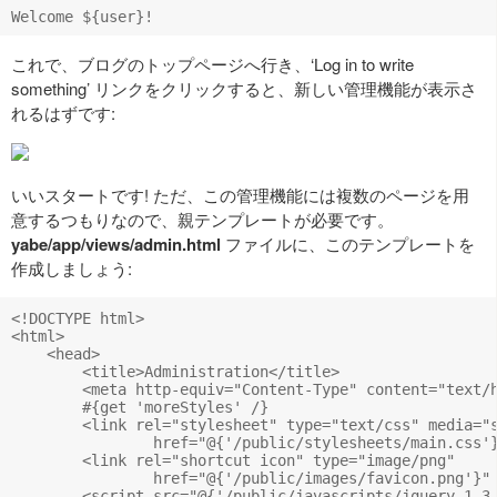
これで、ブログのトップページへ行き、‘Log in to write
something’ リンクをクリックすると、新しい管理機能が表示さ
れるはずです:
いいスタートです! ただ、この管理機能には複数のページを用
意するつもりなので、親テンプレートが必要です。
yabe/app/views/admin.html
ファイルに、このテンプレートを
作成しましょう:
<!DOCTYPE html>

<html>

    <head>

        <title>Administration</title>		

        <meta http-equiv="Content-Type" content="text/h
        #{get 'moreStyles' /}	

        <link rel="stylesheet" type="text/css" media="s
                href="@{'/public/stylesheets/main.css'}
        <link rel="shortcut icon" type="image/png" 

                href="@{'/public/images/favicon.png'}" 
        <script src="@{'/public/javascripts/jquery-1.3.