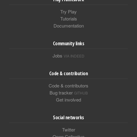
Try Play
Tutorials
Documentation
Community links
Jobs
VIA INDEED
Code & contribution
Code & contributors
Bug tracker
GITHUB
Get involved
Social networks
Twitter
Open Collective