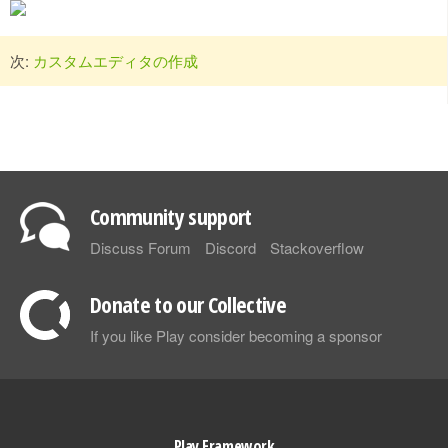
次:
カスタムエディタの作成
Community support
Discuss Forum
Discord
Stackoverflow
Donate to our Collective
If you like Play consider becoming a sponsor
Play Framework