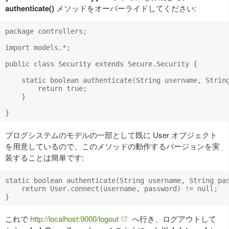
authenticate()
メソッドをオーバーライドしてください:
package controllers;

import models.*;

public class Security extends Secure.Security {

    static boolean authenticate(String username, String
        return true;

    }

ブログシステムのモデルの一部として既に User オブジェクト
を用意しているので、このメソッドの動作するバージョンを実
装することは簡単です:
static boolean authenticate(String username, String pas
    return User.connect(username, password) != null;

これで
http://localhost:9000/logout
へ行き、ログアウトして