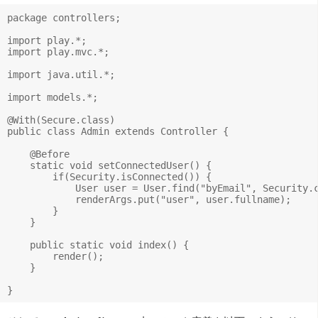
package controllers;

import play.*;

import play.mvc.*;

import java.util.*;

import models.*;

@With(Secure.class)

public class Admin extends Controller {

    @Before

    static void setConnectedUser() {

        if(Security.isConnected()) {

            User user = User.find("byEmail", Security.c
            renderArgs.put("user", user.fullname);

        }

    }

    public static void index() {

        render();

    }
