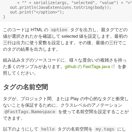
      + "" + serialize(args, "selected", "value") + ">"
   out.println(JavaExtensions.toString(body));

   out.print("</option>");

このコードは HTML の
タグを出力し、親タグでどの
option
値が選択されたかを確認して selected 値を設定します。最初の
三行は出力に使う変数を設定します。その後、最後の三行でこ
のタグの結果を出力します。
組み込みタグのソースコードに、様々な度合いの複雑さを持っ
た多くのサンプルがあります。
github の FastTags.java
を参
照してください。
タグの名前空間
タグが、プロジェクト間、または Play の中心的なタグと衝突し
ないことを保証するために、クラスレベルのアノテーション
を使って名前空間を設定することが
@FastTags.Namespace
できます。
以下のようにして
タグの名前空間を
にし
hello
my.tags