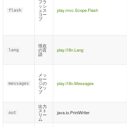
フラ
ッシ
ュス
play.mvc.Scope.Flash
flash
コー
プ
現在
の言
play.i18n.Lang
lang
語
メッ
セー
ジの
play.i18n.Messages
messages
マッ
プ
出力
スト
java.io.PrintWriter
out
リー
ム