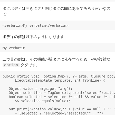
タグボディは開きタグと閉じタグの間にあるであろう何かなの
で
ボディの値は以下のようになります。
二つ目の例は、その機能が親タグに依存するため、やや複雑な
タグです。
option
public static void _option(Map<?, ?> args, Closure body
      ExecutableTemplate template, int fromLine) {

   Object value = args.get("arg");

   Object selection = TagContext.parent("select").data.
   boolean selected = selection != null && value != nul
      && selection.equals(value);

   out.print("<option value=\"" + (value == null ? "" :
      + (selected ? "selected=\"selected\"" : "") 
