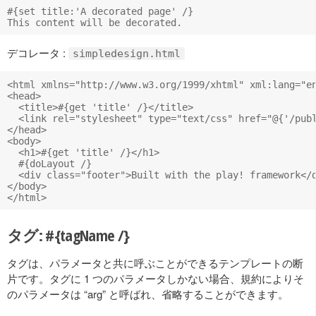
#{set title:'A decorated page' /}

デコレータ :
simpledesign.html
<html xmlns="http://www.w3.org/1999/xhtml" xml:lang="en
<head>

  <title>#{get 'title' /}</title>

  <link rel="stylesheet" type="text/css" href="@{'/publ
</head>

<body>

  <h1>#{get 'title' /}</h1>

  #{doLayout /}

  <div class="footer">Built with the play! framework</d
</body>

タグ: #{tagName /}
タグは、パラメータと共に呼ぶことができるテンプレートの断
片です。タグに 1 つのパラメータしかない場合、規約によりそ
のパラメータは “arg” と呼ばれ、省略することができます。