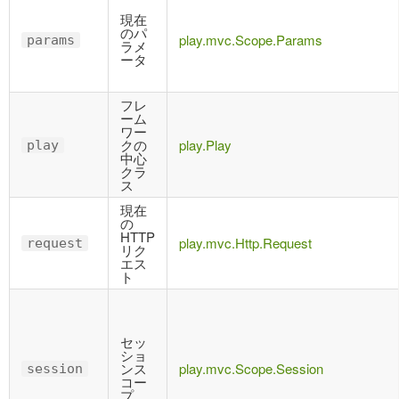
現在
のパ
play.mvc.Scope.Params
params
ラメ
ータ
フレ
ーム
ワー
クの
play.Play
play
中心
クラ
ス
現在
の
HTTP
play.mvc.Http.Request
request
リク
エス
ト
セッ
ショ
ンス
play.mvc.Scope.Session
session
コー
プ