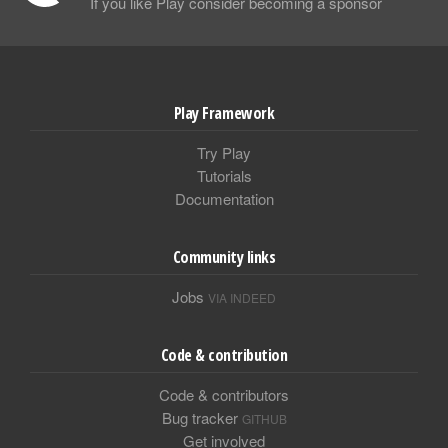
If you like Play consider becoming a sponsor
Play Framework
Try Play
Tutorials
Documentation
Community links
Jobs
VIA INDEED
Code & contribution
Code & contributors
Bug tracker
GITHUB
Get involved