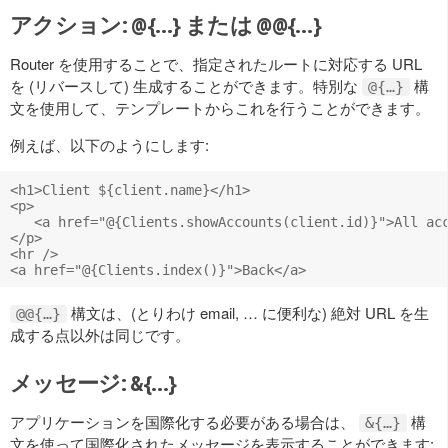
アクション: @{…} または @@{…}
Router を使用することで、指定されたルートに対応する URL
を (リバースして) 生成することができます。特別な
構
@{…}
文を使用して、テンプレートからこれを行うことができます。
例えば、以下のようにします:
<h1>Client ${client.name}</h1>

<p>

   <a href="@{Clients.showAccounts(client.id)}">All acc
</p>

<hr />

構文は、(とりわけ email, … に便利な) 絶対 URL を生
@@{…}
成する点以外は同じです。
メッセージ: &{…}
アプリケーションを国際化する必要がある場合は、
構
&{…}
文を使って国際化されたメッセージを表示することができます: