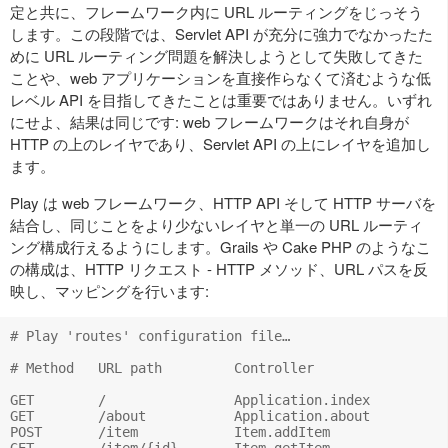
定と共に、フレームワーク内に URL ルーティングをじっそう
します。この段階では、Servlet API が充分に強力でなかったた
めに URL ルーティング問題を解決しようとして失敗してきた
ことや、web アプリケーションを直接作らなくて済むような低
レベル API を目指してきたことは重要ではありません。いずれ
にせよ、結果は同じです: web フレームワークはそれ自身が
HTTP の上のレイヤであり、Servlet API の上にレイヤを追加し
ます。
Play は web フレームワーク、HTTP API そして HTTP サーバを
結合し、同じことをより少ないレイヤと単一の URL ルーティ
ング構成行えるようにします。Grails や Cake PHP のようなこ
の構成は、HTTP リクエスト - HTTP メソッド、URL パスを反
映し、マッピングを行います:
# Play 'routes' configuration file…

# Method   URL path         Controller

GET        /                Application.index

GET        /about           Application.about

POST       /item            Item.addItem

GET        /item/{id}       Item.getItem
