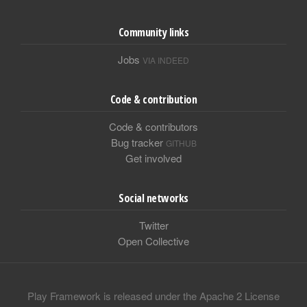
Community links
Jobs
VIA INDEED
Code & contribution
Code & contributors
Bug tracker
GITHUB
Get involved
Social networks
Twitter
Open Collective
Play Framework is released under the Apache 2 License