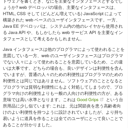
トウェアを書くとき、なにを主要なインタフェースとするでし
ょうか? web デベロッパの場合、主要なインタフェースは、
HTML, CSS そして (どんどん増えている) JavaScript によって
構築された web ベースのユーザインタフェースです。一方、
Java EE デベロッパは、システム内の他のレイヤから使用され
る Java API や、もしかしたら web サービス API を主要なイン
タフェースとして考えるかもしれません。
Java インタフェースは他のプログラマによって使われることを
意図している一方、web のユーザインタフェースはプログラマ
でない人々によって使われることを意図しているため、この違
いは大事です。どちらの場合も、良いデザインは利便性を含ん
でいますが、普通の人々のための利便性はプログラマのための
利便性とは同じではありません。ソフトウェアのこととなると
プログラマは貧弱な利便性にもよく対処してしまうので、プロ
グラマ向けの利便性よりも一般の人向けの利便性の方が、ある
意味では高い水準となります。これは
Good Grips
という台
所用品に少し似ています: これは、元は関節炎を患う高齢者向
けのよい利便性を持つように設計されていましたが、より持ち
易いように道具を作ることは全てのユーザにとって良いことで
あることが分かりました。