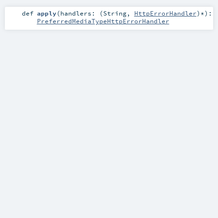
def
apply
(
handlers: (
String
,
HttpErrorHandler
)*
)
:
PreferredMediaTypeHttpErrorHandler