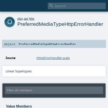

o
play
.
api
.
http
PreferredMediaTypeHttpErrorHandler
object
PreferredMediaTypeHttpErrorHandler
Source
HttpErrorHandler.scala
Linear Supertypes
Value Members