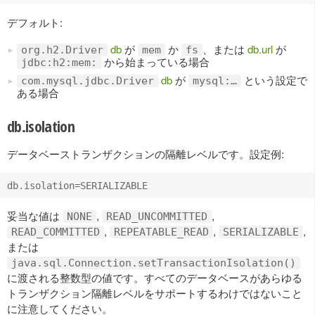
デフォルト:
db
が
か
、または
db.url
が
org.h2.Driver
mem
fs
から始まっている場合
jdbc:h2:mem:
db
が
という設定で
com.mysql.jdbc.Driver
mysql:…
ある場合
db.isolation
データベーストランザクションの隔離レベルです。設定例:
妥当な値は
,
,
NONE
READ_UNCOMMITTED
,
,
,
READ_COMMITTED
REPEATABLE_READ
SERIALIZABLE
または
java.sql.Connection.setTransactionIsolation()
に渡される整数型の値です。すべてのデータベースがあらゆる
トランザクション隔離レベルをサポートするわけではないこと
に注意してください。