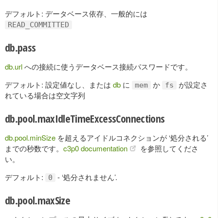
デフォルト: データベース依存、一般的には
READ_COMMITTED
db.pass
db.url
への接続に使うデータベース接続パスワードです。
デフォルト: 設定値なし、または
db
に
か
が設定さ
mem
fs
れている場合は空文字列
db.pool.maxIdleTimeExcessConnections
db.pool.minSize
を超えるアイドルコネクションが ‘処分される’
までの秒数です。
c3p0 documentation
を参照してくださ
い。
デフォルト:
- ‘処分されません’.
0
db.pool.maxSize