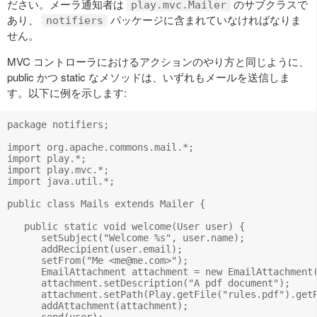
ださい。メーラ通知者は
のサブクラスで
play.mvc.Mailer
あり、
パッケージに含まれていなければなりま
notifiers
せん。
MVC コントローラにおけるアクションのやり方と同じように、
public かつ static なメソッドは、いずれもメールを送信しま
す。以下に例を示します:
package notifiers;

import org.apache.commons.mail.*; 

import play.*;

import play.mvc.*;

import java.util.*;

public class Mails extends Mailer {

   public static void welcome(User user) {

      setSubject("Welcome %s", user.name);

      addRecipient(user.email);

      setFrom("Me <
me@me.com
>");

      EmailAttachment attachment = new EmailAttachment(
      attachment.setDescription("A pdf document");

      attachment.setPath(Play.getFile("rules.pdf").getP
      addAttachment(attachment);

      send(user);
