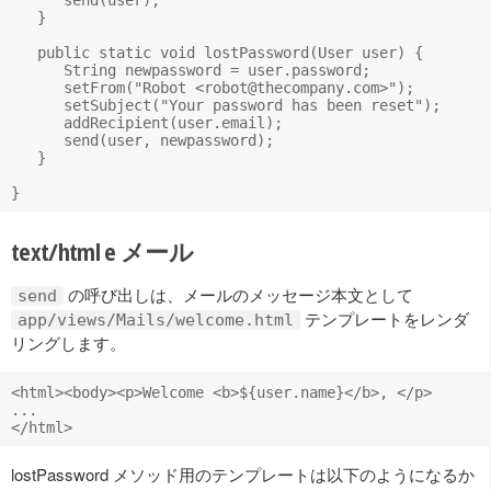
   }

   public static void lostPassword(User user) {

      String newpassword = user.password;

      setFrom("Robot <
robot@thecompany.com
>");

      setSubject("Your password has been reset");

      addRecipient(user.email);

      send(user, newpassword);

   }

text/html e メール
の呼び出しは、メールのメッセージ本文として
send
テンプレートをレンダ
app/views/Mails/welcome.html
リングします。
<html><body><p>Welcome <b>${user.name}</b>, </p>

...

lostPassword メソッド用のテンプレートは以下のようになるか