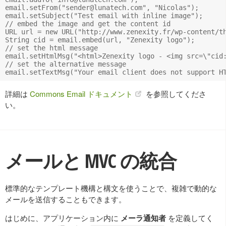
email.setFrom("
sender@lunatech.com
", "Nicolas");

email.setSubject("Test email with inline image");

// embed the image and get the content id

URL url = new URL("http://www.zenexity.fr/wp-content/th
String cid = email.embed(url, "Zenexity logo");

// set the html message

email.setHtmlMsg("<html>Zenexity logo - <img src=\"cid:
// set the alternative message

詳細は
Commons Email ドキュメント
を参照してくださ
い。
メールと MVC の統合
標準的なテンプレート機構と構文を使うことで、複雑で動的な
メールを送信することもできます。
はじめに、アプリケーション内に
メーラ通知者
を定義してく