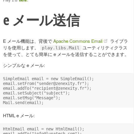
e メール送信
E メール機能は、背後で
Apache Commons Email
ライブラ
リを使用します。
ユーティリティクラス
play.libs.Mail
を使って、とても簡単に e メールを送信することができます。
シンプルな e メール:
SimpleEmail email = new SimpleEmail();

email.setFrom("
sender@zenexity.fr
");

email.addTo("
recipient@zenexity.fr
");

email.setSubject("subject");

email.setMsg("Message");

HTML e メール:
HtmlEmail email = new HtmlEmail();

email.addTo("
info@lunatech.com
");
