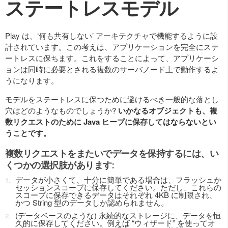
ステートレスモデル
Play は、‘何も共有しない’ アーキテクチャで機能するように設
計されています。この考えは、アプリケーションを完全にステ
ートレスに保ちます。これをすることによって、アプリケーシ
ョンは同時に必要とされる複数のサーバノード上で動作するよ
うになります。
モデルをステートレスに保つために避けるべき一般的な落とし
穴はどのようなものでしょうか?
いかなるオブジェクトも、複
数リクエストのために Java ヒープに保存してはならないとい
うことです。
複数リクエストをまたいでデータを保持するには、い
くつかの選択肢があります:
データが小さくて、十分に簡単である場合は、フラッシュか
セッションスコープに保存してください。ただし、これらの
スコープに保存できるデータはそれぞれ 4KB に制限され、
かつ String 型のデータしか認められません。
(データベースのような) 永続的なストレージに、データを恒
久的に保存してください。例えば “ウィザード” を使ってオ