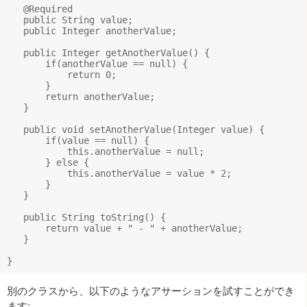
   @Required

   public String value;

   public Integer anotherValue;

   public Integer getAnotherValue() {

       if(anotherValue == null) {

           return 0;

       }

       return anotherValue;

   }

   public void setAnotherValue(Integer value) {

       if(value == null) {

           this.anotherValue = null;

       } else {

           this.anotherValue = value * 2;

       }

   }

   public String toString() {

       return value + " - " + anotherValue;

   }

別のクラスから、以下のようなアサーションを試すことができ
ます: