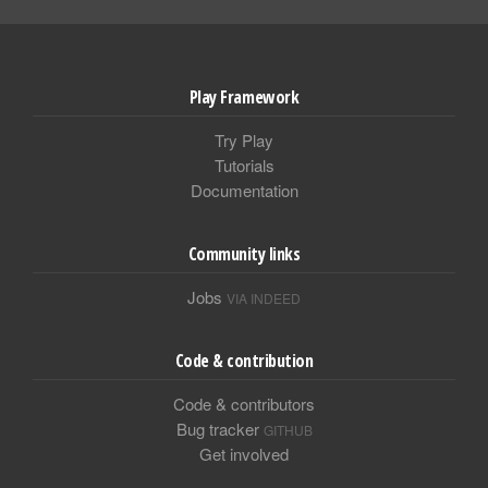
Play Framework
Try Play
Tutorials
Documentation
Community links
Jobs
VIA INDEED
Code & contribution
Code & contributors
Bug tracker
GITHUB
Get involved