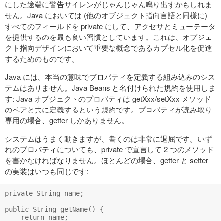
にした途端に警告サイレンがじゃんじゃん鳴り出すかもしれま
せん。Java においては (他のオブジェクト指向言語と同様に)
すべてのフィールドを private にして、アクセサとミューテータ
を提供するのを最も良い習慣としています。これは、オブジェ
クト指向デザインにおいて重要な概念であるカプセル化を促進
するためのものです。
Java には、本当の意味でプロパティを定義する組み込みのシス
テムはありません。Java Beans と名付けられた規約を使用しま
す: Java オブジェクトのプロパティは getXxx/setXxx メソッド
のペアと共に定義するという規約です。プロパティが読み取り
専用の場合、getter しかありません。
システムはうまく動きますが、書くのは非常に退屈です。いず
れのプロパティについても、private で宣言して 2 つのメソッド
を書かなければなりません。ほとんどの場合、getter と setter
の実装はいつも同じです:
private String name;

public String getName() {

    return name;
