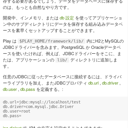
存する必要があるでしょう。データをデータベースに保存する
のは、もっとも自然なやり方です。
開発中、インメモリ、または
db 設定
を使ってアプリケーショ
ン中のサブディレクトリにデータを保存する組み込みデータベ
ースを素早くセットアップすることができます。
Play は
内にH2とMySQLの
$PLAY_HOME/framework/lib/
JDBCドライバーを含みます。PostgreSQL か Oracleデータベ
ースを使いたければ、例えば、JDBCドライバーをそこに、ま
たは、アプリケーションの
ディレクトリに追加しま
lib/
す。
任意のJDBCに従ったデータベースに接続するには、ドライバ
ーライブラリを加え、またJDBCプロパティ
db.url
,
db.driver
,
db.user
,
db.pass
を定義する。:
db.url=jdbc:mysql://localhost/test

db.driver=com.mysql.jdbc.Driver

db.user=root

jpa.dialect
で JPA の方言を設定することもできます: