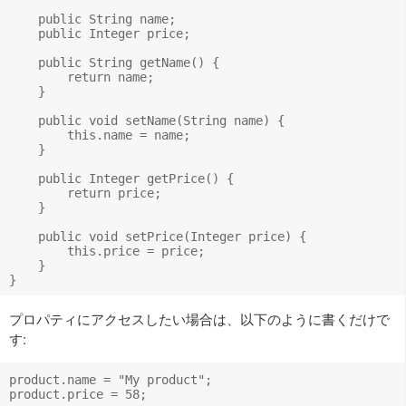
    public String name;

    public Integer price;

    public String getName() {

        return name;

    }

    public void setName(String name) {

        this.name = name;

    }

    public Integer getPrice() {

        return price;

    }

    public void setPrice(Integer price) {

        this.price = price;

    }

プロパティにアクセスしたい場合は、以下のように書くだけで
す:
product.name = "My product";
