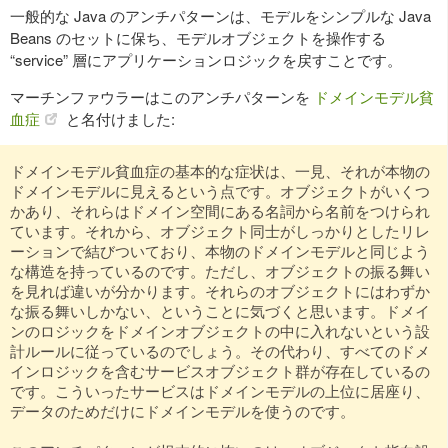
一般的な Java のアンチパターンは、モデルをシンプルな Java
Beans のセットに保ち、モデルオブジェクトを操作する
“service” 層にアプリケーションロジックを戻すことです。
マーチンファウラーはこのアンチパターンを
ドメインモデル貧
血症
と名付けました:
ドメインモデル貧血症の基本的な症状は、一見、それが本物の
ドメインモデルに見えるという点です。オブジェクトがいくつ
かあり、それらはドメイン空間にある名詞から名前をつけられ
ています。それから、オブジェクト同士がしっかりとしたリレ
ーションで結びついており、本物のドメインモデルと同じよう
な構造を持っているのです。ただし、オブジェクトの振る舞い
を見れば違いが分かります。それらのオブジェクトにはわずか
な振る舞いしかない、ということに気づくと思います。ドメイ
ンのロジックをドメインオブジェクトの中に入れないという設
計ルールに従っているのでしょう。その代わり、すべてのドメ
インロジックを含むサービスオブジェクト群が存在しているの
です。こういったサービスはドメインモデルの上位に居座り、
データのためだけにドメインモデルを使うのです。