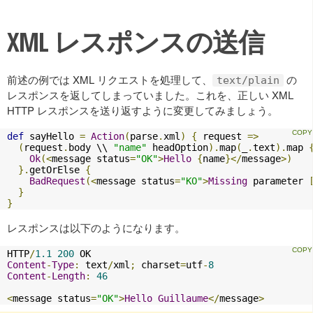
XML レスポンスの送信
前述の例では XML リクエストを処理して、
の
text/plain
レスポンスを返してしまっていました。これを、正しい XML
HTTP レスポンスを送り返すように変更してみましょう。
def
 sayHello 
=
Action
(
parse
.
xml
)
{
 request 
=>
(
request
.
body \\ 
"name"
 headOption
).
map
(
_
.
text
).
map 
Ok
(<
message status
=
"OK"
>
Hello
{
name
}</
message
>)
}.
getOrElse 
{
BadRequest
(<
message status
=
"KO"
>
Missing
 parameter 
}
}
レスポンスは以下のようになります。
HTTP
/
1.1
200
Content
-
Type
:
 text
/
xml
;
 charset
=
utf
-
8
Content
-
Length
:
46
<
message status
=
"OK"
>
Hello
Guillaume
</
message
>