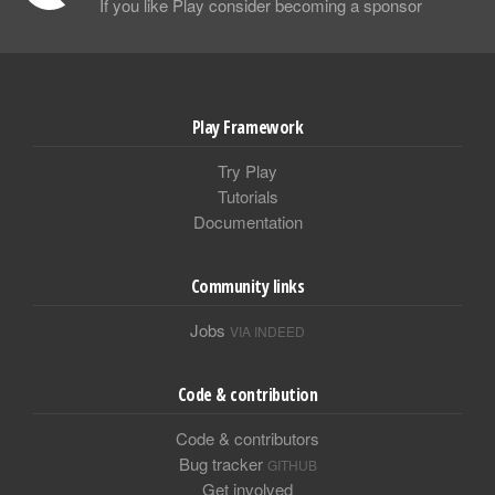
If you like Play consider becoming a sponsor
Play Framework
Try Play
Tutorials
Documentation
Community links
Jobs
VIA INDEED
Code & contribution
Code & contributors
Bug tracker
GITHUB
Get involved