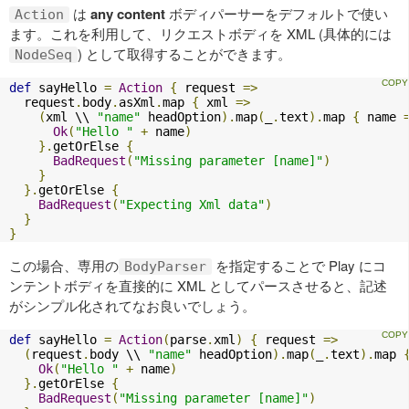
は
any content
ボディパーサーをデフォルトで使い
Action
ます。これを利用して、リクエストボディを XML (具体的には
) として取得することができます。
NodeSeq
def
 sayHello 
=
Action
{
 request 
=>
  request
.
body
.
asXml
.
map 
{
 xml 
=>
(
xml \\ 
"name"
 headOption
).
map
(
_
.
text
).
map 
{
 name 
Ok
(
"Hello "
+
 name
)
}.
getOrElse 
{
BadRequest
(
"Missing parameter [name]"
)
}
}.
getOrElse 
{
BadRequest
(
"Expecting Xml data"
)
}
}
この場合、専用の
を指定することで Play にコ
BodyParser
ンテントボディを直接的に XML としてパースさせると、記述
がシンプル化されてなお良いでしょう。
def
 sayHello 
=
Action
(
parse
.
xml
)
{
 request 
=>
(
request
.
body \\ 
"name"
 headOption
).
map
(
_
.
text
).
map 
Ok
(
"Hello "
+
 name
)
}.
getOrElse 
{
BadRequest
(
"Missing parameter [name]"
)