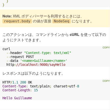
}
}
Note:
XML ボディパーサーを利用するときには、
の値が直接
になります。
request.body
NodeSeq
このアクションは、コマンドラインから
cURL
を使って以下の
ようにテストできます。
curl 

--
header 
"Content-type: text/xml"
--
request POST 

--
data 
'<name>Guillaume</name>'
  http
:
//localhost:9000/sayHello
レスポンスは以下のようになります。
HTTP
/
1.1
200
Content
-
Type
:
 text
/
plain
;
 charset
=
utf
-
8
Content
-
Length
:
15
Hello
Guillaume