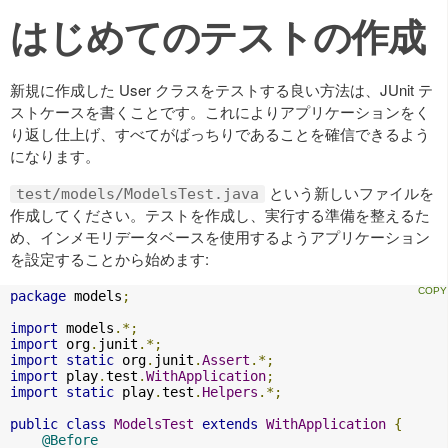
はじめてのテストの作成
新規に作成した User クラスをテストする良い方法は、JUnit テ
ストケースを書くことです。これによりアプリケーションをく
り返し仕上げ、すべてがばっちりであることを確信できるよう
になります。
という新しいファイルを
test/models/ModelsTest.java
作成してください。テストを作成し、実行する準備を整えるた
め、インメモリデータベースを使用するようアプリケーション
を設定することから始めます:
package
 models
;
import
 models
.*;
import
 org
.
junit
.*;
import
static
 org
.
junit
.
Assert
.*;
import
 play
.
test
.
WithApplication
;
import
static
 play
.
test
.
Helpers
.*;
public
class
ModelsTest
extends
WithApplication
{
@Before