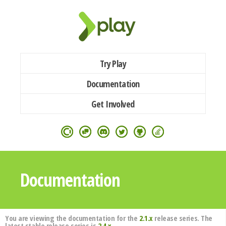
Try Play
Documentation
Get Involved
Documentation
You are viewing the documentation for the
2.1.x
release series. The
latest stable release series is
2.4.x
.