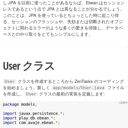
し JPA を以前に使ったことがあるならば、Ebean はセッション
レスであるという点で JPA とは異なることが分かるでしょう。
このことは、JPA を使っているとちょっとした時に起こり得
る、セッションのフラッシュや、失効または切断されたオブジ
ェクトに関わるエラーのような多くの驚きを排除し、データベ
ースとのやり取りをとてもシンプルにします。
User クラス
クラスを作成するところから ZenTasks のコーディング
User
を始めましょう。新しく
ファイル
app/models/User.java
を作成し、
クラスの最初の実装を定義します:
User
package
 models
;
import
 javax
.
persistence
.*;
import
 play
.
db
.
ebean
.*;
import
 com
.
avaje
.
ebean
.*;