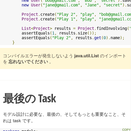
new
User
(
"
bob@gmail.com
"
,
"Bob"
,
"secret"
).
sav
new
User
(
"
jane@gmail.com
"
,
"Jane"
,
"secret"
).
s
Project
.
create
(
"Play 2"
,
"play"
,
"
bob@gmail.co
Project
.
create
(
"Play 1"
,
"play"
,
"
jane@gmail.c
List
<
Project
>
 results 
=
Project
.
findInvolving
(
        assertEquals
(
1
,
 results
.
size
());
        assertEquals
(
"Play 2"
,
 results
.
get
(
0
).
name
);
}
コンパイルエラーが発生しないよう
java.util.List
のインポート
を
忘れないでください
。
最後の Task
モデル設計に必要な、最後の、そしてもっとも重要なこと、そ
れは task です。