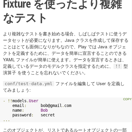
Fixture を使ったより複雑
なテスト
より複雑なテストを書き始める場合、しばしばテストに使うデ
ータセットが必要になります。Java クラスを作成して保存する
ことはとても面倒になりがちなので、Play では Java オブジェ
クトを定義するために、データを簡単に宣言することのできる
YAML ファイルが簡単に使えます。データを宣言するときは、
定義しているデータのモデルクラスを指定するために、
型
!!
演算子 を使うことを忘れないでください。
ファイルを編集して User を定義し
conf/test-data.yml
てみましょう:
-
!!
models
.
User
    email
:
bob@gmail
.
com
    name
:
Bob
    password
:
...
このオブジェクトが、リストであるルートオブジェクトの一部