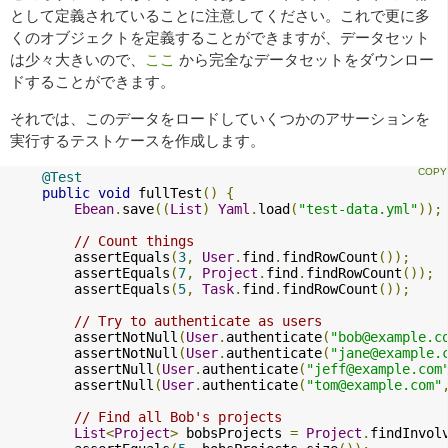
として定義されていることに注意してください。これで更に多
くのオブジェクトを定義することができますが、データセット
は少々大きいので、
ここ
から完全なデータセットをダウンロー
ドすることができます。
それでは、このデータをロードしていくつかのアサーションを
実行するテストケースを作成します。
@Test
public
void
 fullTest
()
{
Ebean
.
save
((
List
)
Yaml
.
load
(
"test-data.yml"
));
// Count things
        assertEquals
(
3
,
User
.
find
.
findRowCount
());
        assertEquals
(
7
,
Project
.
find
.
findRowCount
());
        assertEquals
(
5
,
Task
.
find
.
findRowCount
());
// Try to authenticate as users
        assertNotNull
(
User
.
authenticate
(
"
bob@example.c
        assertNotNull
(
User
.
authenticate
(
"
jane@example.
        assertNull
(
User
.
authenticate
(
"
jeff@example.com
        assertNull
(
User
.
authenticate
(
"
tom@example.com
"
// Find all Bob's projects
List
<
Project
>
 bobsProjects 
=
Project
.
findInvol