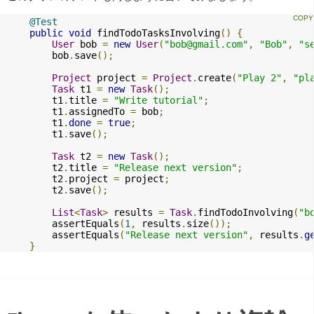
@Test
public
void
 findTodoTasksInvolving
()
{
User
 bob 
=
new
User
(
"
bob@gmail.com
"
,
"Bob"
,
"s
        bob
.
save
();
Project
 project 
=
Project
.
create
(
"Play 2"
,
"pl
Task
 t1 
=
new
Task
();
        t1
.
title 
=
"Write tutorial"
;
        t1
.
assignedTo 
=
 bob
;
        t1
.
done
=
true
;
        t1
.
save
();
Task
 t2 
=
new
Task
();
        t2
.
title 
=
"Release next version"
;
        t2
.
project 
=
 project
;
        t2
.
save
();
List
<
Task
>
 results 
=
Task
.
findTodoInvolving
(
"
b
        assertEquals
(
1
,
 results
.
size
());
        assertEquals
(
"Release next version"
,
 results
.
g
}