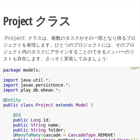
Project クラス
クラスは、複数のタスクがその一部となり得るプロ
Project
ジェクトを表現します。ひとつのプロジェクトには、そのプロ
ジェクト内のタスクにアサインすることのできるメンバーのリ
ストも存在します。さっそく実装してみましょう:
package
 models
;
import
 java
.
util
.*;
import
 javax
.
persistence
.*;
import
 play
.
db
.
ebean
.*;
@Entity
public
class
Project
extends
Model
{
@Id
public
Long
 id
;
public
String
 name
;
public
String
 folder
;
@ManyToMany
(
cascade 
=
CascadeType
.
REMOVE
)