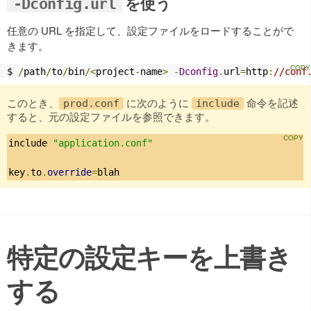
を使う
-Dconfig.url
任意の URL を指定して、設定ファイルをロードすることがで
きます。
$ 
/
path
/
to
/
bin
/<
project
-
name
>
-
Dconfig
.
url
=
http
:
//conf
このとき、
に次のように
命令を記述
prod.conf
include
すると、元の設定ファイルを参照できます。
include 
"application.conf"
key
.
to
.
override
=
blah
特定の設定キーを上書き
する