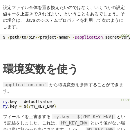
設定ファイル全体を置き換えたいのではなく、いくつかの設定
値キーを上書きできればよい、ということもあるでしょう。そ
の場合は、 Java のシステムプロパティを利用して次のように
します。
$ 
/
path
/
to
/
bin
/<
project
-
name
>
-
Dapplication
.
secret
=
ver
環境変数を使う
から環境変数を参照することができま
application.conf
す。
my
.
key 
=
my
.
key 
=
 $
{?
MY_KEY_ENV
}
フィールドを上書きする
とい
my.key = ${?MY_KEY_ENV}
う記述をしました。これは、
という値がない場
MY_KEY_ENV
合は単に無かった事にされます。しかし、
とい
MY_KEY_ENV