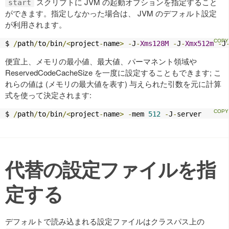
スクリプトに JVM の起動オプションを指定すること
start
ができます。指定しなかった場合は、 JVM のデフォルト設定
が利用されます。
$ 
/
path
/
to
/
bin
/<
project
-
name
>
-
J
-
Xms128M
-
J
-
Xmx512m
-
J
便宜上、メモリの最小値、最大値、パーマネント領域や
ReservedCodeCacheSize を一度に設定することもできます; こ
れらの値は (メモリの最大値を表す) 与えられた引数を元に計算
式を使って決定されます:
$ 
/
path
/
to
/
bin
/<
project
-
name
>
-
mem 
512
-
J
-
server
代替の設定ファイルを指
定する
デフォルトで読み込まれる設定ファイルはクラスパス上の