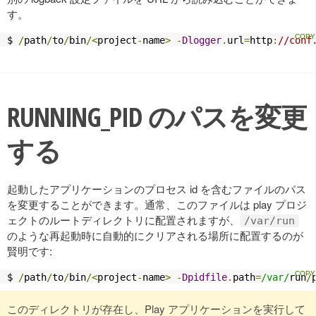
す。
$ 
/
path
/
to
/
bin
/<
project
-
name
>
-
Dlogger
.
url
=
http
:
//conf
RUNNING_PID のパスを変更
する
起動したアプリケーションのプロセス id を含むファイルのパス
を変更することができます。通常、このファイルは play プロジ
ェクトのルートディレクトリに配置されますが、
/var/run
のような再起動時に自動的にクリアされる場所に配置するのが
賢明です:
$ 
/
path
/
to
/
bin
/<
project
-
name
>
-
Dpidfile
.
path
=
/var/
run
/
このディレクトリが存在し、Play アプリケーションを実行して