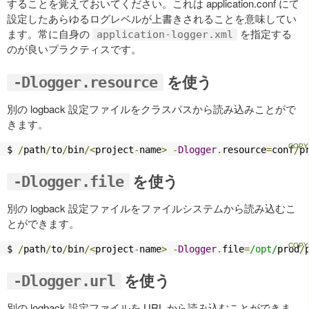
することを覚えておいてください。これは application.conf にて
設定したあらゆるログレベルが上書きされることを意味してい
ます。常に自身の
を指定する
application-logger.xml
のが良いプラクティスです。
を使う
-Dlogger.resource
別の logback 設定ファイルをクラスパスから読み込みことがで
きます。
$ 
/
path
/
to
/
bin
/<
project
-
name
>
-
Dlogger
.
resource
=
conf
/
p
を使う
-Dlogger.file
別の logback 設定ファイルをファイルシステムから読み込むこ
とができます。
$ 
/
path
/
to
/
bin
/<
project
-
name
>
-
Dlogger
.
file
=
/opt/
prod
/
を使う
-Dlogger.url
別の logback 設定ファイルを URL から読み込むことができま