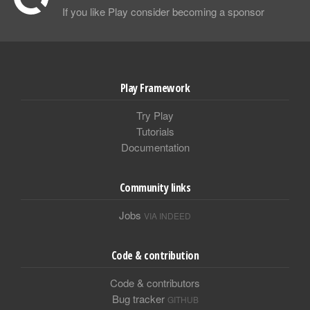
If you like Play consider becoming a sponsor
Play Framework
Try Play
Tutorials
Documentation
Community links
Jobs
VIA INDEED
Code & contribution
Code & contributors
Bug tracker
GITHUB