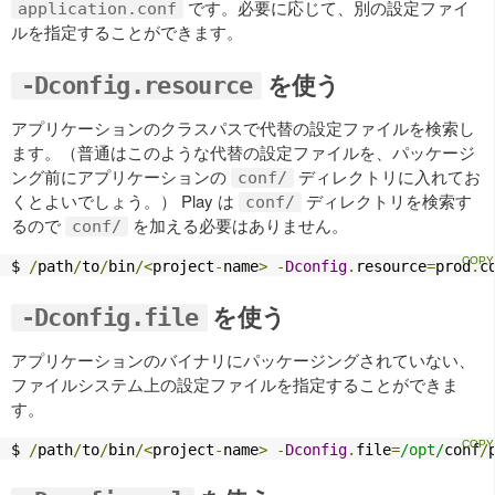
です。必要に応じて、別の設定ファイ
application.conf
ルを指定することができます。
を使う
-Dconfig.resource
アプリケーションのクラスパスで代替の設定ファイルを検索し
ます。（普通はこのような代替の設定ファイルを、パッケージ
ング前にアプリケーションの
ディレクトリに入れてお
conf/
くとよいでしょう。） Play は
ディレクトリを検索す
conf/
るので
を加える必要はありません。
conf/
$ 
/
path
/
to
/
bin
/<
project
-
name
>
-
Dconfig
.
resource
=
prod
.
c
を使う
-Dconfig.file
アプリケーションのバイナリにパッケージングされていない、
ファイルシステム上の設定ファイルを指定することができま
す。
$ 
/
path
/
to
/
bin
/<
project
-
name
>
-
Dconfig
.
file
=
/opt/
conf
/