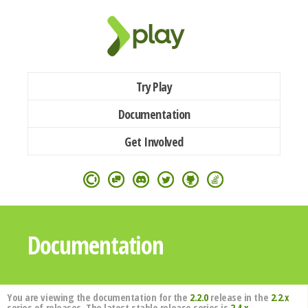
Try Play
Documentation
Get Involved
Documentation
You are viewing the documentation for the
2.2.0
release in the
2.2.x
series of releases. The latest stable release series is
2.4.x
.