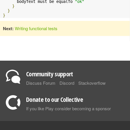
      bodyText must be equalTo 
"ok"
}
}
}
Next:
Writing functional tests
Community support
Discuss Forum
Discord
Stackoverflow
Donate to our Collective
If you like Play consider becoming a sponsor