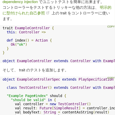
dependency injection
でユニットテストを簡単に出来ます。
コントローラーをテストするトリッキーな他の方法は、
明示的
に型付けられた自己参照
上の trait をコントローラーに使い
ます。
trait 
ExampleController
{
this
:
Controller
=>
def
 index
()
=
Action
{
Ok
(
"ok"
)
}
}
object
ExampleController
extends
Controller
with
Examp
そして、 trait のテストを追加します。
object
ExampleControllerSpec
extends
PlaySpecification
class
TestController
()
extends
Controller
with
Examp
"Example Page#index"
 should 
{
"should be valid"
in
{
      val controller 
=
new
TestController
()
      val result
:
Future
[
SimpleResult
]
=
 controller
.
in
      val bodyText
:
String
=
 contentAsString
(
result
)