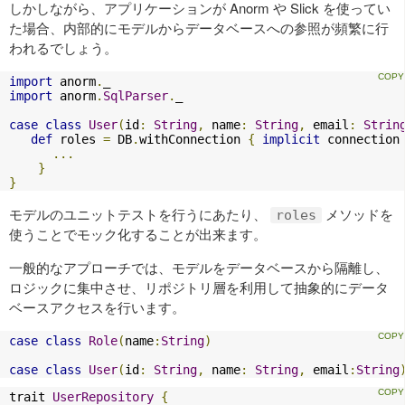
しかしながら、アプリケーションが Anorm や Slick を使ってい
た場合、内部的にモデルからデータベースへの参照が頻繁に行
われるでしょう。
import
 anorm
.
import
 anorm
.
SqlParser
.
_

case
class
User
(
id
:
String
,
 name
:
String
,
 email
:
Strin
def
 roles 
=
 DB
.
withConnection 
{
implicit
 connection
...
}
}
モデルのユニットテストを行うにあたり、
メソッドを
roles
使うことでモック化することが出来ます。
一般的なアプローチでは、モデルをデータベースから隔離し、
ロジックに集中させ、リポジトリ層を利用して抽象的にデータ
ベースアクセスを行います。
case
class
Role
(
name
:
String
)
case
class
User
(
id
:
String
,
 name
:
String
,
 email
:
String
trait 
UserRepository
{