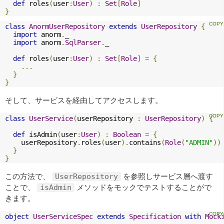
def
 roles
(
user
:
User
)
:
Set
[
Role
]
}
class
AnormUserRepository
extends
UserRepository
{
import
 anorm
.
_

import
 anorm
.
SqlParser
.
_

def
 roles
(
user
:
User
)
:
Set
[
Role
]
=
{
...
}
}
そして、サービスを経由してアクセスします。
class
UserService
(
userRepository 
:
UserRepository
)
{
def
 isAdmin
(
user
:
User
)
:
Boolean
=
{
    userRepository
.
roles
(
user
).
contains
(
Role
(
"ADMIN"
))
}
}
この方法で、
を参照しサービス層へ渡す
UserRepository
ことで、
メソッドをモックでテストすることがで
isAdmin
きます。
object
UserServiceSpec
extends
Specification
with
Mock