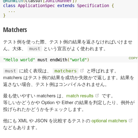
@RunWith
(
classOf
[
JUnitRunner
])
class
ApplicationSpec
extends
Specification
{
...
}
Matchers
テスト例を使った際、テスト例の結果を返さなければいけませ
ん。大体、
という宣言がよく使われます。
must
"Hello world"
 must endWith
(
"world"
)
に続く表現は、
と呼ばれます。
must
matchers
matchers はテスト例の結果を成功か失敗かで返します。結果を
返さない場合、テスト例はコンパイルされません。
最も使いやすい matchers は、
match results
です。
等しいかどうかや Option や Either の結果を判定したり、例外が
投げられたかどうかをチェックします。
他にも XML や JSON を比較するテストの
optional matchers
などもあります。