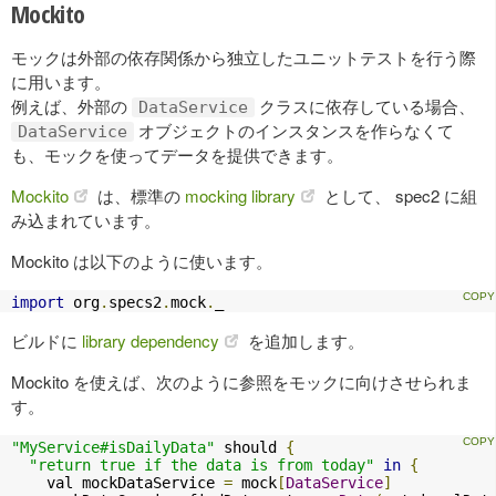
Mockito
モックは外部の依存関係から独立したユニットテストを行う際
に用います。
例えば、外部の
クラスに依存している場合、
DataService
オブジェクトのインスタンスを作らなくて
DataService
も、モックを使ってデータを提供できます。
Mockito
は、標準の
mocking library
として、 spec2 に組
み込まれています。
Mockito は以下のように使います。
import
 org
.
specs2
.
mock
.
_
ビルドに
library dependency
を追加します。
Mockito を使えば、次のように参照をモックに向けさせられま
す。
"MyService#isDailyData"
 should 
{
"return true if the data is from today"
in
{
    val mockDataService 
=
 mock
[
DataService
]