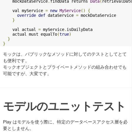
    mockDataService
.
findData returns 
Data
(
retrievalDat
    val myService 
=
new
MyService
()
{
override
def
 dataService 
=
 mockDataService

}
    val actual 
=
 myService
.
isDailyData

    actual must equalTo
(
true
)
}
}
モックは、パブリックなメソッドに対してのテストとしてとて
も便利です。
モックオブジェクトとプライベートメソッドの組み合わせでも
可能ですが、大変です。
モデルのユニットテスト
Play はモデルを使う際に、特定のデータベースアクセス層を必
要としません。