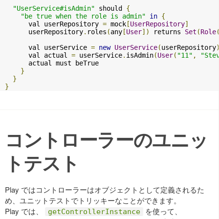
"UserService#isAdmin"
 should 
{
"be true when the role is admin"
in
{
      val userRepository 
=
 mock
[
UserRepository
]
      userRepository
.
roles
(
any
[
User
])
 returns 
Set
(
Role
      val userService 
=
new
UserService
(
userRepository
      val actual 
=
 userService
.
isAdmin
(
User
(
"11"
,
"Ste
      actual must beTrue

}
}
}
コントローラーのユニッ
トテスト
Play ではコントローラーはオブジェクトとして定義されるた
め、ユニットテストでトリッキーなことができます。
Play では、
を使って、
getControllerInstance