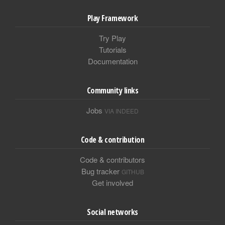
Play Framework
Try Play
Tutorials
Documentation
Community links
Jobs
VIA INDEED
Code & contribution
Code & contributors
Bug tracker
GITHUB
Get involved
Social networks