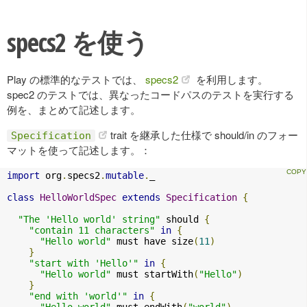
specs2 を使う
Play の標準的なテストでは、
specs2
を利用します。
spec2 のテストでは、異なったコードパスのテストを実行する
例を、まとめて記述します。
trait を継承した仕様で should/in のフォー
Specification
マットを使って記述します。：
import
 org
.
specs2
.
mutable
.
_

class
HelloWorldSpec
extends
Specification
{
"The 'Hello world' string"
 should 
{
"contain 11 characters"
in
{
"Hello world"
 must have size
(
11
)
}
"start with 'Hello'"
in
{
"Hello world"
 must startWith
(
"Hello"
)
}
"end with 'world'"
in
{
"Hello world"
 must endWith
(
"world"
)