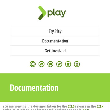
Try Play
Documentation
Get Involved
Documentation
You are viewing the documentation for the
2.2.0
release in the
2.2.x
series of releases. The latest stable release series is
2.4.x
.