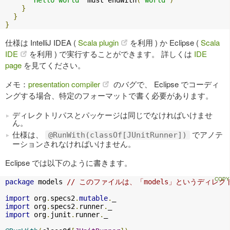
}
}
}
仕様は IntelliJ IDEA (
Scala plugin
を利用 ) か Eclipse (
Scala
IDE
を利用 ) で実行することができます。 詳しくは
IDE
page
を見てください。
メモ：
presentation compiler
のバグで、 Eclipse でコーディ
ングする場合、特定のフォーマットで書く必要があります。
ディレクトリパスとパッケージは同じでなければいけませ
ん。
仕様は、
でアノテ
@RunWith(classOf[JUnitRunner])
ーションされなければいけません。
Eclipse では以下のように書きます。
package
 models 
// このファイルは、「models」というディ
import
 org
.
specs2
.
mutable
.
import
 org
.
specs2
.
runner
.
import
 org
.
junit
.
runner
.
_
